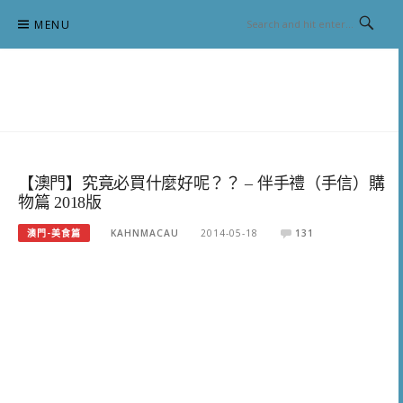
Skip
MENU
to
content
跟澳門仔凱恩去吃喝玩樂
【澳門】究竟必買什麼好呢？？ – 伴手禮（手信）購
物篇 2018版
澳門-美食篇
KAHNMACAU
2014-05-18
131