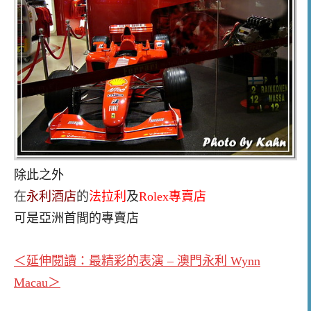
除此之外
在
永利酒店
的
法拉利
及
Rolex專賣店
可是亞洲首間的專賣店
＜延伸閱讀：最精彩的表演 – 澳門永利 Wynn
Macau＞