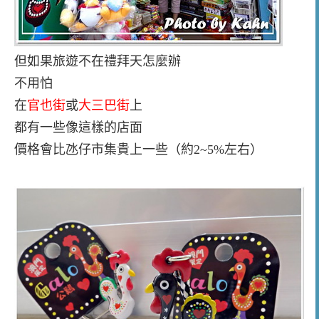
但如果旅遊不在禮拜天怎麼辦
不用怕
在
官也街
或
大三巴街
上
都有一些像這樣的店面
價格會比氹仔市集貴上一些（約2~5%左右）