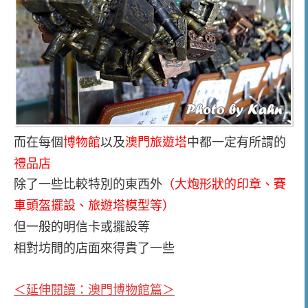
都一定有所謂的
而在每個
博物館
以及
澳門旅遊塔
中
禮品店
除了一些比較特別的東西外
（大炮形狀的印章、賽
車頭盔擺設、旅遊塔模型等）
但一般的明信卡或擺設等
相對坊間的店面來得貴了一些
＜延伸閱讀：澳門博物館篇＞