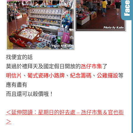
找便宜的話
莫過於禮拜天及國定假日開放的
氹仔市集
了
明信片
、
葡式瓷磚小路牌
、
紀念籌碼
、
公雞攞設
等
應有盡有
而且還可以殺價哦！
＜延伸閱讀：星期日的好去處 – 氹仔市集＆官也街
＞