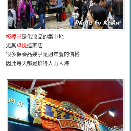
板樟堂
是化妝品的集中地
尤其
卓悅
這家店
很多保養品幾乎是週年慶的價格
因此每天都是擠得人山人海