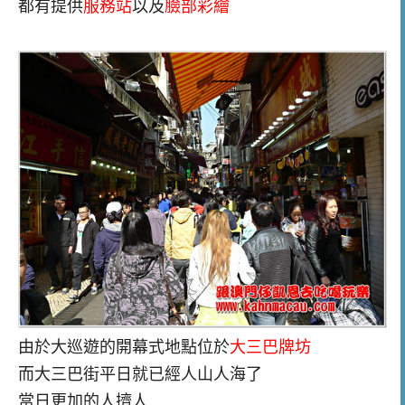
都有提供
服務站
以及
臉部彩繪
由於大巡遊的開幕式地點位於
大三巴牌坊
而大三巴街平日就已經人山人海了
當日更加的人擠人