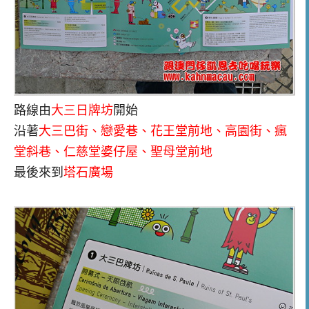
路線由
大三日牌坊
開始
沿著
大三巴街、戀愛巷、花王堂前地、高園街、瘋
堂斜巷、仁慈堂婆仔屋、聖母堂前地
最後來到
塔石廣場