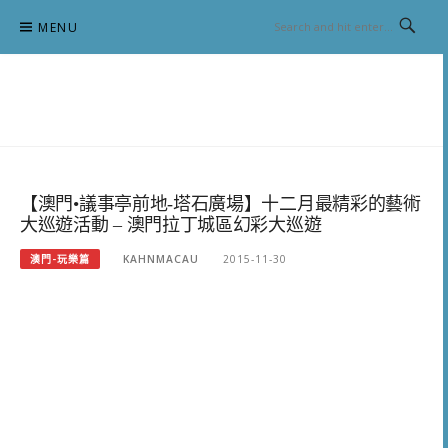
Skip
MENU
to
content
跟澳門仔凱恩去吃喝玩樂
【澳門•議事亭前地-塔石廣場】十二月最精彩的藝術
大巡遊活動 – 澳門拉丁城區幻彩大巡遊
澳門-玩樂篇
KAHNMACAU
2015-11-30