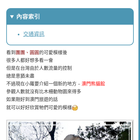
內容索引
交通資訊
看到
團團、圓圓
的可愛模樣後
很多人都好想多看一會
但是在台灣由於人數流量的控制
總是意猶未盡
不過現在小羅要介紹一個新的地方 –
澳門熊貓館
參觀人數就沒有比木柵動物園來得多
如果剛好到澳門旅遊的話
就可以好好欣賞牠們可愛的模樣