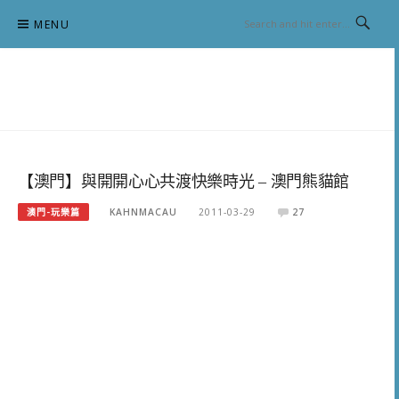
Skip
MENU
to
content
跟澳門仔凱恩去吃喝玩樂
【澳門】與開開心心共渡快樂時光 – 澳門熊貓館
澳門-玩樂篇
KAHNMACAU
2011-03-29
27