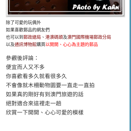
除了可愛的玩偶外
如果喜歡郵品的網友們
也可以到
郵政總局
、
港澳碼頭
及
澳門國際機場郵政分局
以及
通訊博物館
購買
以開開、心心為主題的郵品
參觀後評論：
便宜而人又不多
你喜歡看多久就看很多久
不會像就木柵動物園要一直走一直拍
如果真的剛好有到澳門旅遊的話
絕對適合來這裡走一趟
欣賞一下開開、心心可愛的模樣