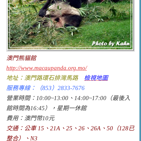
澳門熊貓館
http://www.macaupanda.org.mo/
地址：
澳門路環石排灣馬路
檢視地圖
服務專線：（853）2833-7676
營業時間：
10:00~13:00、
14:00~17:00（
最後入
館時間為16:45），星期一休館
費用：澳門幣10元
交通：公車 15、21A、25、26、26A、50（128已
整合）、N3