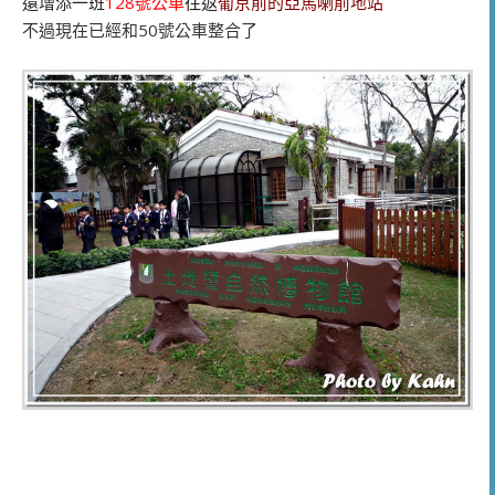
還增添一班
128號公車
往返
葡京前的亞馬喇前地站
不過現在已經和50號公車整合了