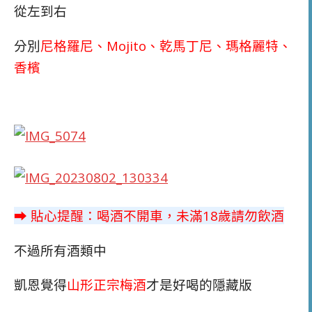
從左到右
分別
尼格羅尼、
Mojito、乾馬丁尼、瑪格麗特、
香檳
➡ 貼心提醒：喝酒不開車，未滿18歲請勿飲酒
不過所有酒類中
凱恩覺得
山形正宗梅酒
才是好喝的隱藏版