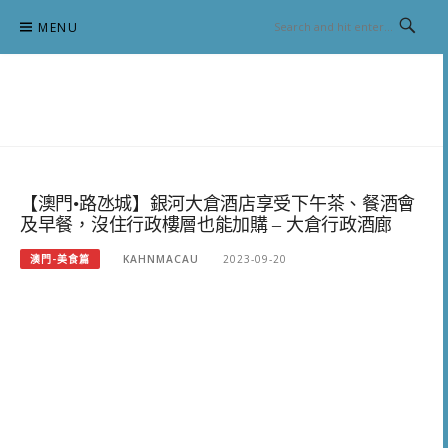
Skip
MENU
to
content
跟澳門仔凱恩去吃喝玩樂
【澳門•路氹城】銀河大倉酒店享受下午茶、餐酒會
及早餐，沒住行政樓層也能加購 – 大倉行政酒廊
澳門-美食篇
KAHNMACAU
2023-09-20