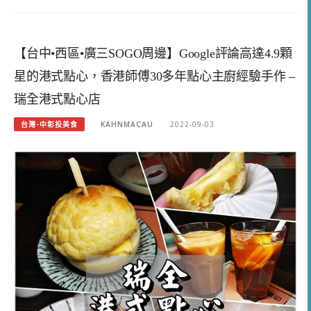
【台中•西區•廣三SOGO周邊】Google評論高達4.9顆
星的港式點心，香港師傅30多年點心主廚經驗手作 –
瑞全港式點心店
台灣-中彰投美食
KAHNMACAU
2022-09-03