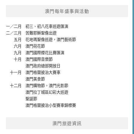
澳門每年盛事與活動
一／二月
初三、初八花車巡遊匯演
二／三月
苦難耶穌聖像出遊
五月
花地瑪聖像巡遊
，
澳門藝術節
六月
澳門荷花節
九月
澳門國際煙花比賽匯演
十月
澳門國際音樂節
澳門政府總部開放日
十一月
澳門格蘭披治大賽車
澳門美食節
十二月
澳門購物節
，
澳門光影節
澳門拉丁城區幻彩大巡遊
聖誕節
澳門格蘭披治小型賽車錦標賽
澳門旅遊資訊