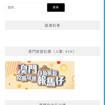
覽
搜
尋
關
鍵
臉書粉專
字:
澳門旅遊社團（人數: 85K）
澳門自由行必讀