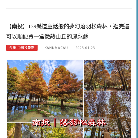
【南投】139縣道童話般的夢幻落羽松森林，逛完還
可以順便買一盒微熱山丘的鳳梨酥
台灣-中彰投景點
KAHNMACAU
2023-01-23