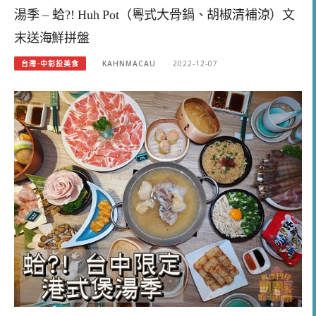
湯季 – 蛤?! Huh Pot（粵式大骨鍋、胡椒清補涼）文
末送海鮮拼盤
台灣-中彰投美食
KAHNMACAU
2022-12-07