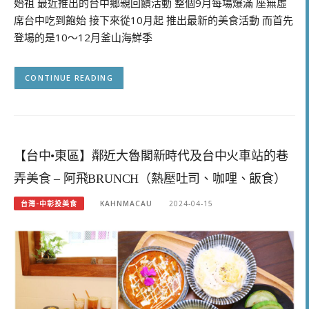
始祖 最近推出的台中鄉親回饋活動 整個9月每場爆滿 座無虛
席台中吃到飽始 接下來從10月起 推出最新的美食活動 而首先
登場的是10～12月釜山海鮮季
CONTINUE READING
【台中•東區】鄰近大魯閣新時代及台中火車站的巷
弄美食 – 阿飛BRUNCH（熱壓吐司、咖哩、飯食）
台灣-中彰投美食
KAHNMACAU
2024-04-15