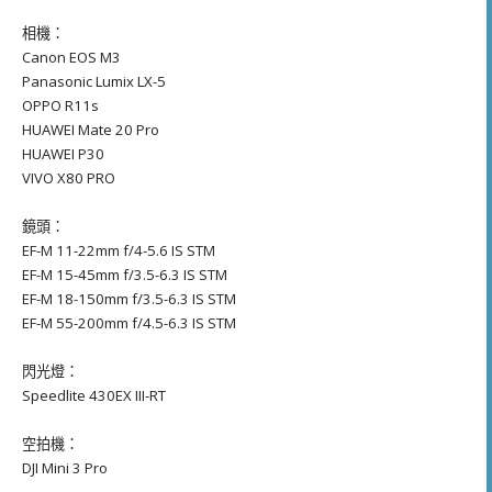
相機：
Canon EOS M3
Panasonic Lumix LX-5
OPPO R11s
HUAWEI Mate 20 Pro
HUAWEI P30
VIVO X80 PRO
鏡頭：
EF-M 11-22mm f/4-5.6 IS STM
EF-M 15-45mm f/3.5-6.3 IS STM
EF-M 18-150mm f/3.5-6.3 IS STM
EF-M 55-200mm f/4.5-6.3 IS STM
閃光燈：
Speedlite 430EX III-RT
空拍機：
DJI Mini 3 Pro