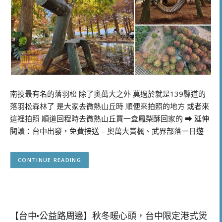
南投最有名的落羽松 除了奧萬大之外 莫過於就是139縣道的
落羽松森林了 是大家去微熱山丘時 順便來拍照的地方 或者來
這裡拍照 順道回程時去微熱山丘買一盒鳳梨酥回家的 ➡ 延伸
閱讀：台中出發，免費接送 – 奧萬大賞楓、武界部落一日遊
CONTINUE READING
【台中•公益路周邊】秋冬暖心頭，台中限定港式煲