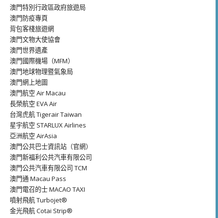
澳門特別行政區政府旅遊局
澳門防疫專頁
背包客棧旅遊網
澳門文物大使協會
澳門世界遺產
澳門國際機場（MFM）
澳門地球物理暨氣象局
澳門網上地圖
澳門航空 Air Macau
長榮航空 EVA Air
台灣虎航 Tigerair Taiwan
星宇航空 STARLUX Airlines
亞洲航空 AirAsia
澳門公共巴士資訊站（官網）
澳門新福利公共汽車有限公司
澳門公共汽車有限公司 TCM
澳門通 Macau Pass
澳門電召的士 MACAO TAXI
噴射飛航 Turbojet®
金光飛航 Cotai Strip®