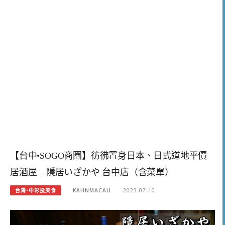
【台中•SOGO商圈】彷彿置身日本、日式道地平價
居酒屋 – 隱居いざかや 台中店（含菜單）
台灣-中彰投美食
KAHNMACAU
2023-07-10