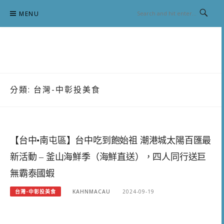
Skip
MENU
to
content
跟澳門仔凱恩去吃喝玩樂
分類:
台灣-中彰投美食
【台中•南屯區】台中吃到飽始祖 潮港城太陽百匯最
新活動 – 釜山海鮮季（海鮮直送），四人同行送巨
無霸泰國蝦
台灣-中彰投美食
KAHNMACAU
2024-09-19