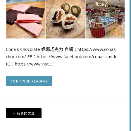
Cona’s Chocolate 妮娜巧克力 官網：https://www.conas-
choc.com/ FB：https://www.facebook.com/conas.castle
IG：https://www.inst…
CONTINUE READING
文
較舊的文章
章
導