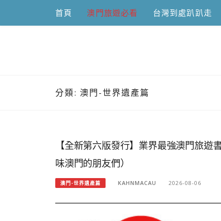
Skip
首頁
澳門旅遊必看
台灣到處趴趴走
to
content
跟澳門仔凱
分類:
澳門-世界遺產篇
【全新第六版發行】業界最強澳門旅遊書
味澳門的朋友們）
KAHNMACAU
2026-08-06
澳門-世界遺產篇