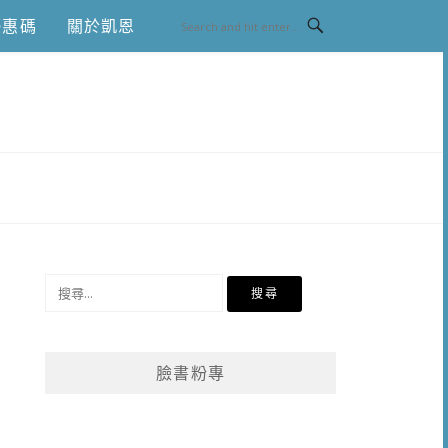
優惠碼
關於凱恩
搜
尋
關
鍵
臉書粉專
字: