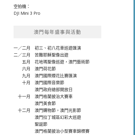
空拍機：
DJI Mini 3 Pro
澳門每年盛事與活動
一／二月
初三、初八花車巡遊匯演
二／三月
苦難耶穌聖像出遊
五月
花地瑪聖像巡遊
，
澳門藝術節
六月
澳門荷花節
九月
澳門國際煙花比賽匯演
十月
澳門國際音樂節
澳門政府總部開放日
十一月
澳門格蘭披治大賽車
澳門美食節
十二月
澳門購物節
，
澳門光影節
澳門拉丁城區幻彩大巡遊
聖誕節
澳門格蘭披治小型賽車錦標賽