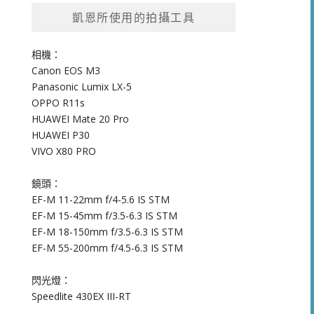
凱恩所使用的拍攝工具
相機：
Canon EOS M3
Panasonic Lumix LX-5
OPPO R11s
HUAWEI Mate 20 Pro
HUAWEI P30
VIVO X80 PRO
鏡頭：
EF-M 11-22mm f/4-5.6 IS STM
EF-M 15-45mm f/3.5-6.3 IS STM
EF-M 18-150mm f/3.5-6.3 IS STM
EF-M 55-200mm f/4.5-6.3 IS STM
閃光燈：
Speedlite 430EX III-RT