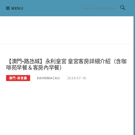
Skip
MENU
to
content
跟澳門仔凱恩去吃喝玩樂
【澳門•路氹城】永利皇宮 皇宮客房詳細介紹（含咖
啡苑早餐＆客房內早餐）
澳門-美食篇
KAHNMACAU
2024-07-16