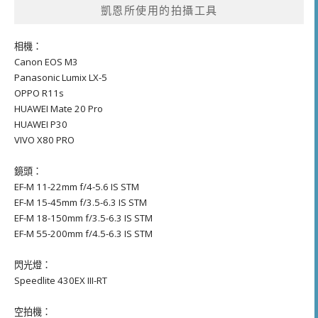
凱恩所使用的拍攝工具
相機：
Canon EOS M3
Panasonic Lumix LX-5
OPPO R11s
HUAWEI Mate 20 Pro
HUAWEI P30
VIVO X80 PRO
鏡頭：
EF-M 11-22mm f/4-5.6 IS STM
EF-M 15-45mm f/3.5-6.3 IS STM
EF-M 18-150mm f/3.5-6.3 IS STM
EF-M 55-200mm f/4.5-6.3 IS STM
閃光燈：
Speedlite 430EX III-RT
空拍機：