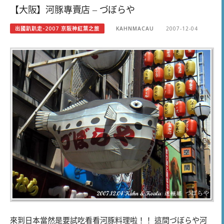
【大阪】河豚專賣店 – づぼらや
出國趴趴走-2007 京阪神紅葉之旅
KAHNMACAU
2007-12-04
來到日本當然是要試吃看看河豚料理啦！！ 這間づぼらや河