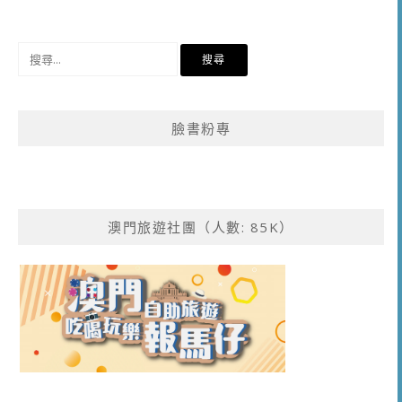
導
覽
搜
尋
關
鍵
臉書粉專
字:
澳門旅遊社團（人數: 85K）