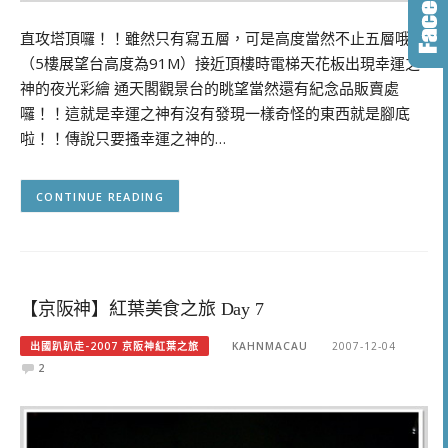
直攻塔頂囉！！雖然只有寫五層，可是高度當然不止五層哦！
（5樓展望台高度為91M）接近頂樓時電梯天花板出現幸運之
神的夜光彩繪 通天閣觀景台的眺望當然還有紀念品販賣處
囉！！這就是幸運之神有沒有發現一樣奇怪的東西就是腳底
啦！！傳說只要搔幸運之神的…
CONTINUE READING
【京阪神】紅葉美食之旅 Day 7
出國趴趴走-2007 京阪神紅葉之旅
KAHNMACAU
2007-12-04
2