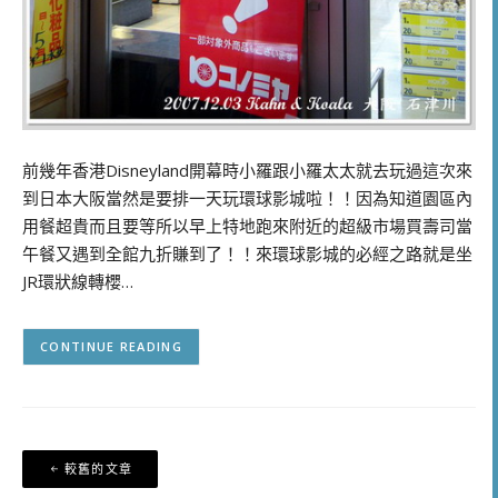
前幾年香港Disneyland開幕時小羅跟小羅太太就去玩過這次來
到日本大阪當然是要排一天玩環球影城啦！！因為知道園區內
用餐超貴而且要等所以早上特地跑來附近的超級市場買壽司當
午餐又遇到全館九折賺到了！！來環球影城的必經之路就是坐
JR環狀線轉櫻…
CONTINUE READING
文
較舊的文章
章