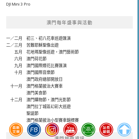
DJI Mini 3 Pro
澳門每年盛事與活動
一／二月
初三、初八花車巡遊匯演
二／三月
苦難耶穌聖像出遊
五月
花地瑪聖像巡遊
，
澳門藝術節
六月
澳門荷花節
九月
澳門國際煙花比賽匯演
十月
澳門國際音樂節
澳門政府總部開放日
十一月
澳門格蘭披治大賽車
澳門美食節
十二月
澳門購物節
，
澳門光影節
澳門拉丁城區幻彩大巡遊
聖誕節
澳門格蘭披治小型賽車錦標賽
澳門旅遊資訊