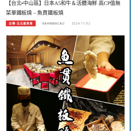
【台北•中山區】日本A5和牛＆活體海鮮 高CP值無
菜單鐵板燒 – 魚貫鐵板燒
台灣-北北基美食
KAHNMACAU
2024-11-02