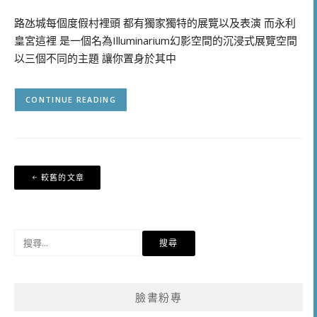
路氹城每個度假村裡頭 都有獨家獨特的展覽以及表演 而永利
皇宮這裡 是一個名為Illuminarium幻影空間的沉浸式展覽空間
以三個不同的主題 讓你置身於其中
CONTINUE READING
文
較舊的文章
章
導
覽
搜
尋
關
鍵
臉書粉專
字: