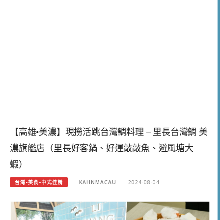
【高雄•美濃】現撈活跳台灣鯛料理 – 里長台灣鯛 美
濃旗艦店（里長好客鍋、好運敲敲魚、避風塘大
蝦）
台灣-美食-中式佳餚
KAHNMACAU
2024-08-04