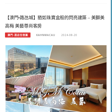
【澳門•路氹城】猶如珠寶盒般的閃亮建築 – 美獅美
高梅 美藝尊尚客房
澳門-酒店住宿篇
KAHNMACAU
2024-08-20