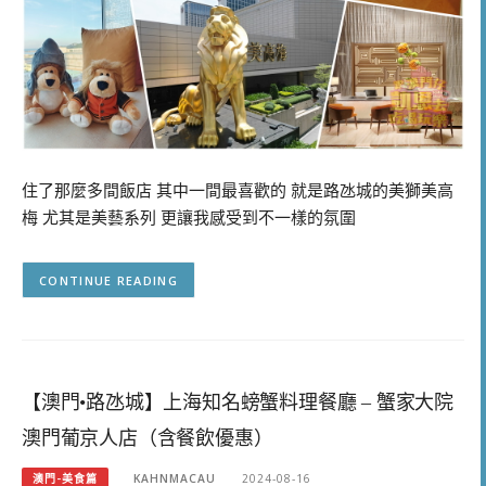
住了那麼多間飯店 其中一間最喜歡的 就是路氹城的美獅美高
梅 尤其是美藝系列 更讓我感受到不一樣的氛圍
CONTINUE READING
【澳門•路氹城】上海知名螃蟹料理餐廳 – 蟹家大院
澳門葡京人店（含餐飲優惠）
澳門-美食篇
KAHNMACAU
2024-08-16