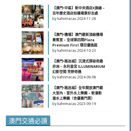
【澳門•中區】新中央酒店X旗緣 –
百年歷史酒店拍攝場景好去處
by kahnmacau
2024-11-28
【澳門•機場】澳門最新頂級機場
貴賓室 – 全球第四間Plaza
Premium First 環亞優逸庭
by kahnmacau
2024-10-23
【澳門•路氹城】沉浸式探秘奇趣
非洲 – 永利皇宮 ILLUMINARIUM
幻影空間 荒野奇遇
by kahnmacau
2024-06-08
【澳門•路氹城】全年開放澳門最
大室內、室外水上樂園 – 新濠影
滙水上樂園（含優惠門票）
by kahnmacau
2023-09-19
澳門交通必讀