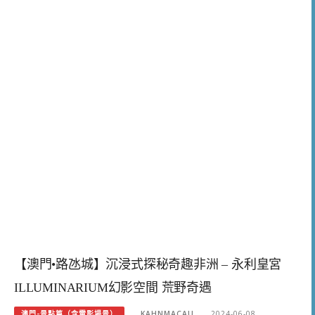
【澳門•路氹城】沉浸式探秘奇趣非洲 – 永利皇宮
ILLUMINARIUM幻影空間 荒野奇遇
澳門-景點篇（含電影場景）
KAHNMACAU
2024-06-08