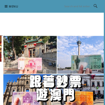
Skip
MENU
to
content
跟澳門仔凱恩去吃喝玩樂