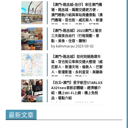
【澳門•路氹城•氹仔】來往澳門機
場、路氹城、媽閣交通更方便 –
澳門輕軌介紹與車站周邊景點（澳
門機場、官也街、威尼斯人、新濠
天地、倫敦人、巴黎人、新濠影
滙、永利皇宮、美獅美高梅、澳門
【澳門•路氹城】2023澳門上葡京
銀河、上葡京、葡京人）
三天兩夜自由行（行程規劃、景
by kahnmacau
2023-12-08
點、美食、住宿、購物）
by kahnmacau
2023-03-02
【澳門•路氹城】如何到達路環市
區、官也街公車與交通大整理（威
尼斯人、新濠天地、倫敦人、巴黎
人、新濠影滙、永利皇宮、美獅美
高梅、上葡京、葡京人）
by kahnmacau
2021-02-08
【台北•澳門】星宇航空STARLUX
A321neo首航初體驗 – 經濟艙介
紹、機上Wi-Fi上網、機上免稅
品、餐點介紹
by kahnmacau
2020-01-23
最新文章