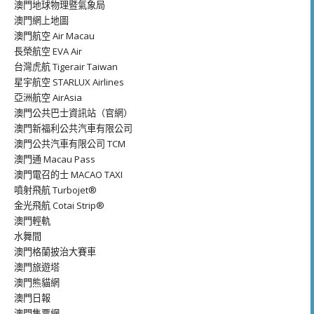
澳門地球物理暨氣象局
澳門網上地圖
澳門航空 Air Macau
長榮航空 EVA Air
台灣虎航 Tigerair Taiwan
星宇航空 STARLUX Airlines
亞洲航空 AirAsia
澳門公共巴士資訊站（官網）
澳門新福利公共汽車有限公司
澳門公共汽車有限公司 TCM
澳門通 Macau Pass
澳門電召的士 MACAO TAXI
噴射飛航 Turbojet®
金光飛航 Cotai Strip®
澳門輕軌
水舞間
澳門格蘭披治大賽車
澳門旅遊塔
澳門熊貓網
澳門日報
澳門售票網