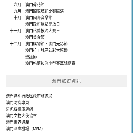
六月
澳門荷花節
九月
澳門國際煙花比賽匯演
十月
澳門國際音樂節
澳門政府總部開放日
十一月
澳門格蘭披治大賽車
澳門美食節
十二月
澳門購物節
，
澳門光影節
澳門拉丁城區幻彩大巡遊
聖誕節
澳門格蘭披治小型賽車錦標賽
澳門旅遊資訊
澳門特別行政區政府旅遊局
澳門防疫專頁
背包客棧旅遊網
澳門文物大使協會
澳門世界遺產
澳門國際機場（MFM）