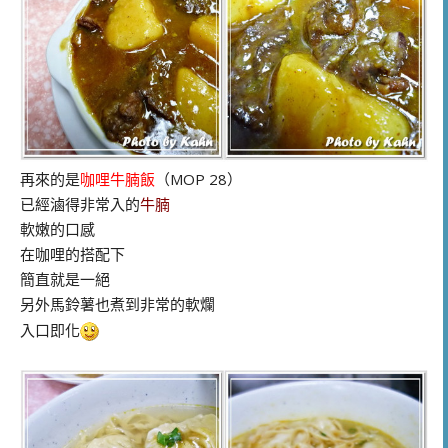
再來的是
咖哩牛腩飯
（MOP 28）
已經滷得非常入的
牛腩
軟嫩的口感
在咖哩的搭配下
簡直就是一絕
另外馬鈴薯也煮到非常的軟爛
入口即化