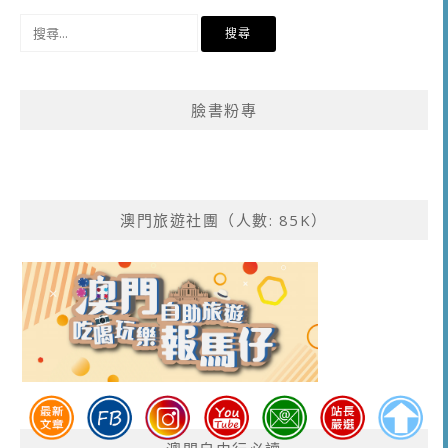
搜
尋
關
鍵
臉書粉專
字:
澳門旅遊社團（人數: 85K）