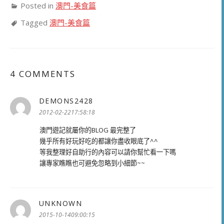
Posted in
澳門-美食篇
Tagged
澳門-美食篇
4 COMMENTS
DEMONS2428
表
示:
2012-02-2217:58:18
澳門遊記就屬你的BLOG 最完整了
幾乎所有好玩好吃的都讓你盡收眼底了^^
等我整理好自助行的內容可以請你幫忙看一下嗎
讓專家瞧瞧也可避免忽略到小細節~~
UNKNOWN
表
示:
2015-10-1409:00:15