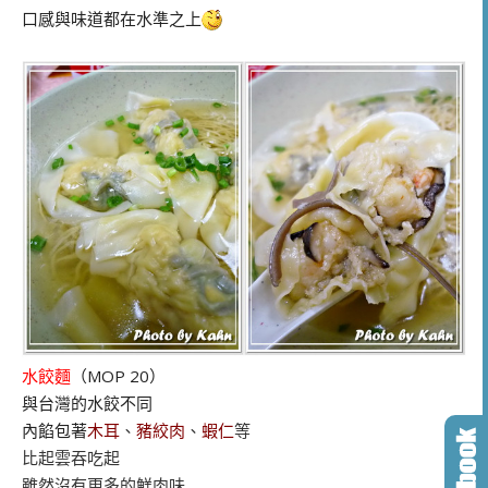
口感與味道都在水準之上
水餃麵
（MOP 20）
與台灣的水餃不同
內餡包著
木耳
、
豬絞肉
、
蝦仁
等
比起雲吞吃起
雖然沒有更多的鮮肉味