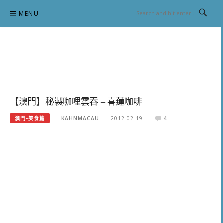
Skip
MENU
to
content
跟澳門仔凱恩去吃喝玩樂
【澳門】秘製咖哩雲吞 – 喜蓮咖啡
澳門-美食篇
KAHNMACAU
2012-02-19
4