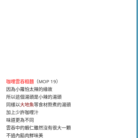
咖哩雲吞粗麵
（MOP 19）
因為小羅怕太辣的緣故
所以這個湯頭是小辣的湯頭
同樣以
大地魚
等食材熬煮的湯頭
加上少許咖哩汁
味道更為不同
雲吞中的蝦仁雖然沒有很大一顆
不過內餡肉鮮味美