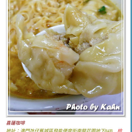
喜蓮咖啡
地址：澳門氹仔舊城區飛能便度街南龍花園地下84B
檢