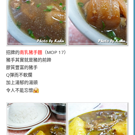
招牌的
南乳豬手麵
（MOP 17）
豬手其實就是豬的前蹄
膠質豐富的豬手
Q彈而不軟爛
加上湯郁的湯頭
令人不能忘懷