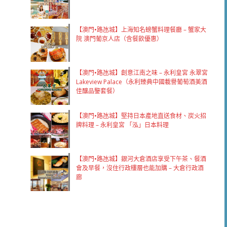
【澳門•路氹城】上海知名螃蟹料理餐廳 – 蟹家大
院 澳門葡京人店（含餐飲優惠）
【澳門•路氹城】創意江南之味 – 永利皇宮 永翠宮
Lakeview Palace（永利臻典中國載譽葡萄酒美酒
佳釀品鑒套餐）
【澳門•路氹城】堅持日本產地直送食材、炭火招
牌料理 – 永利皇宮 「泓」日本料理
【澳門•路氹城】銀河大倉酒店享受下午茶、餐酒
會及早餐，沒住行政樓層也能加購 – 大倉行政酒
廊