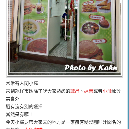
常常有人問小羅
來到氹仔市區除了吃大家熟悉的
誠昌
、
達榮
或者
小飛
象等
美食外
還有沒有別的選擇
當然是有囉！
今天小羅要帶大家去的地方是一家擁有秘製咖哩汁聞名的