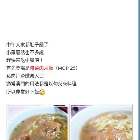
中午大家都肚子餓了
小羅廢話也不多說
趕快來吃中餐吧！
首先登場是
時菜肉片飯
（MOP 25）
豬肉片滑嫩易入口
通常澳門的用法都是以勾芡來料理
所以非常好下飯