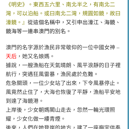
《明史》。東西五六里、南北半之，有南北二
灣，可以泊船。或曰南北二灣，規圓如鏡，故曰
濠鏡。
』
從這個名稱中，又引申出濠江、海鏡、
鏡海等一連串澳門的別名。
澳門的名字源於漁民非常敬仰的一位中國女神 –
天后
，她又名娘媽。
據說，一艘漁船在天氣晴朗、風平浪靜的日子裡
航行，突遇狂風雷暴，漁民處於危難。
危急關頭，一位少女站了出來，下令風暴停止。
風竟然止住了，大海也恢復了平靜，漁船平安地
到達了海鏡港。
上岸後，少女朝媽閣山走去，忽然一輪光環照
耀，少女化做一縷青煙。
後來，人們在她登岸的地方，建了一座廟宇供奉