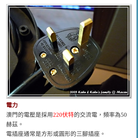
電力
澳門的電壓是採用
220伏特
的交流電，頻率為50
赫茲。
電插座通常是方形或圓形的三腳插座。