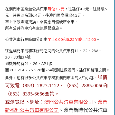
在澳門市區乘坐公共汽車
每位3.2元
，往氹仔4.2元，往路環5
元，往黑沙海灘6.4元，往澳門國際機場4.2元。
車上不設零錢找換，乘客應自備硬幣乘車。
所有公共汽車均有空氣調節設施。
公共汽車行駛時間分別由
早上6:00和6:25至晚上12:00
。
往返澳門半島和氹仔島之間的公共汽車有11、22、28A、
30、33和34號
到機場的有21、26、AP1號
而21、21A、25、26和26A號則往返澳門、氹仔和路環之間。
詳情
此外，也有很多公共汽車穿梭於澳門市區的大街小巷。
可致電（853）2827-
1122、（853
）2885-0060和
（853）8395-6666查詢。
或瀏覽以下網址：
澳門公共汽車有限公司
、
澳門
新福利公共汽車有限公司
、澳門新時代公共汽車