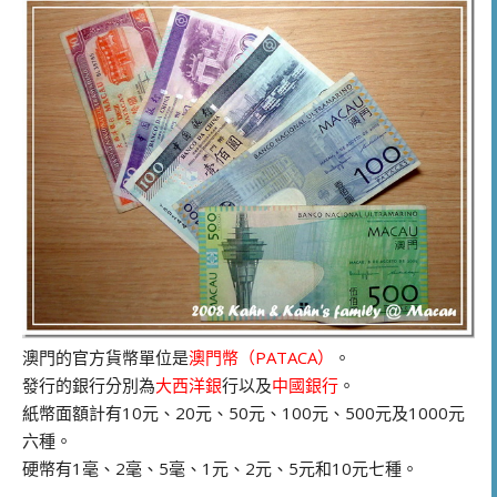
澳門的官方貨幣單位是
澳門幣（PATACA）
。
發行的銀行分別為
大西洋銀
行以及
中國銀行
。
紙幣面額計有10元、20元、50元、100元、500元及1000元
六種。
硬幣有1毫、2毫、5毫、1元、2元、5元和10元七種。