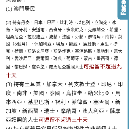
(1) 澳門居民
(2) 持有丹麥，日本，巴西，比利時，以色列，立陶宛，冰
島，匈牙利，安道爾，西班牙，多米尼克，克羅地亞，希臘，
坦桑尼亞，拉脫維亞，波蘭，法國，芬蘭，佛得角，南韓，英
國（6個月），保加利亞，埃及，挪威， 馬耳他，馬里，捷
克，荷蘭，斯洛文尼亞，斯洛伐克，塞浦路斯，奧地利，意大
利，愛沙尼亞，愛爾蘭，瑞典，葡萄牙，蒙古，墨西哥，德
可逗留不超過九
國，黎巴嫩，盧森堡，羅馬尼亞護照人士
十天
(3) 持有土耳其，加拿大，列支敦士登，印尼，印
度，南非，美國，泰國，烏拉圭，納米比亞，馬
來西亞，基里巴斯，智利，菲律賓，塞舌爾，新
加坡，新西蘭，瑞士，摩納哥，澳大利亞，薩摩
亞護照的人士
可逗留不超過三十天
(4) 持有葡萄牙當局所發旅遊證件之非葡籍人士