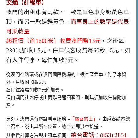
交通（計程車）
澳門的出租車有兩款，一款是黑色車身奶黃色車
頂，而另一款是鮮黃色。
而車身上的數字是代表
可乘載量
起程價（首1600米）收費澳門幣13元
，之後每
230米加收1.5元，停車候客收費每60秒1.5元，如
有大件行李，每件加收3元。
從澳門往路環或在澳門國際機場的士候客區乘車，除了車資
外，另收附加費5元
氹仔往路環加收2元附加費。
但由澳門往氹仔或由兩離島返回澳門，則無須加收任何附加
費。
另外，澳門還有電話叫車服務 –
「電召的士」
，
由乘客致電總
台召車，說出其所在位置，總台立即派車接送。
總台電話：(853) 2851-
其收費計算方法與出租車相同。