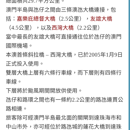
總面積共29.7平方公里。
澳門半島與氹仔之間由三條澳氹大橋連接，包
括：
嘉樂庇總督大橋
（2.5公里），
友誼大橋
（4.5公里），以及
西灣大橋
（2.2公里）
當中最長的友誼大橋可直接通往位於氹仔的澳門
國際機場。
本澳首條斜拉橋 – 西灣大橋，已於2005年1月9日
正式投入使用。
雙層大橋上層有六條行車線，而下層則有四條行
車線。
下層將於颱風期間開放供使用。
氹仔和路環之間也有一條約2.2公里的路氹連貫公
路相連。
旅客除可經澳門半島最北面的關閘到達珠海市和
中山市外，亦可經位於路氹城的蓮花大橋到達珠