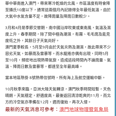
華中華南進入澳門，帶來寒冷乾燥的北風，市區溫度有時會降
至攝氏10度以下，通常這兩個月內記錄得全年最低氣溫，由於
大氣中水氣含量不足，故降雨量及降雨日數較少。
3月和4月是季節交替期，南中國沿岸吹東或東南風，氣溫及濕
度上升，春季期間，除了間中極為潮濕，有霧、毛毛雨及能見
度低之外，其餘日子天氣尚好。
澳門夏季較長，5月至9月由於天氣炎熱及潮濕，故此帶來不少
惡劣天氣，如暴雨及雷暴等。而水龍捲亦偶有出現，同時5月
至10月，頻密地出現熱帶氣旋，造成這段時間內不論雨量、氣
溫、降雨日數及雷暴等，都達至全年最高峰。
當本地區懸掛 8號熱帶信號時，所有海上及航空運輸中斷。
10月秋季來臨，亞洲大陸天氣轉涼，澳門秋季時間短暫，天色
晴朗，天氣穩定，舒適度高，最後返回清涼乾爽的11月，而北
方的冷空氣亦準備在12月，週而復始，再次入侵。
最新的天氣消息可參考：
澳門地球物理暨氣象局