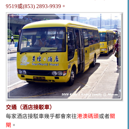
9519或(853) 2893-9939。
交通（酒店接駁車）
每家酒店接駁車幾乎都會來往
港澳碼頭
或者
關
閘
。