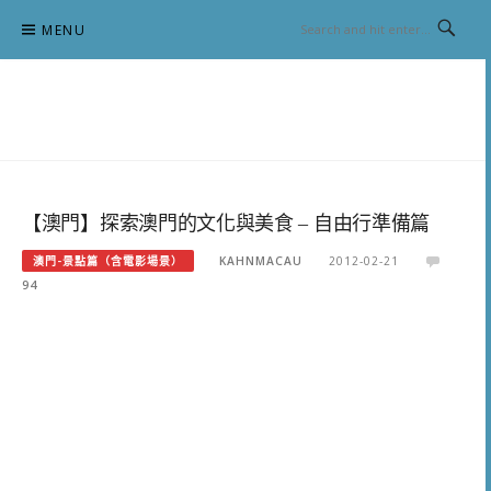
Skip
MENU
to
content
跟澳門仔凱恩去吃喝玩樂
【澳門】探索澳門的文化與美食 – 自由行準備篇
澳門-景點篇（含電影場景）
KAHNMACAU
2012-02-21
94