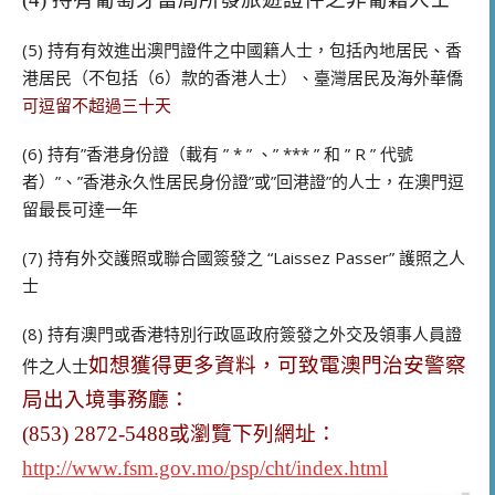
(5) 持有有效進出澳門證件之中國籍人士，包括內地居民、香
港居民（不包括（6）款的香港人士）、臺灣居民及海外華僑
可逗留不超過三十天
(6) 持有”香港身份證（載有 ” * ” 、” *** ” 和 ” R ” 代號
者）”、”香港永久性居民身份證”或”回港證”的人士，在澳門逗
留最長可達一年
(7) 持有外交護照或聯合國簽發之 “Laissez Passer” 護照之人
士
(8) 持有澳門或香港特別行政區政府簽發之外交及領事人員證
如想獲得更多資料，可致電澳門治安警察
件之人士
局出入境事務廳：
(853) 2872-5488或瀏覽下列網址：
http://www.fsm.gov.mo/psp/cht/index.html