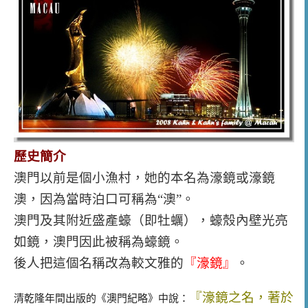
歷史簡介
澳門以前是個小漁村，她的本名為濠鏡或濠鏡
澳，因為當時泊口可稱為“澳”。
澳門及其附近盛產蠔（即牡蠣），蠔殼內壁光亮
如鏡，澳門因此被稱為蠔鏡。
後人把這個名稱改為較文雅的
『
濠鏡
』
。
『
濠鏡之名，著於
清乾隆年間出版的《澳門紀略》中說：