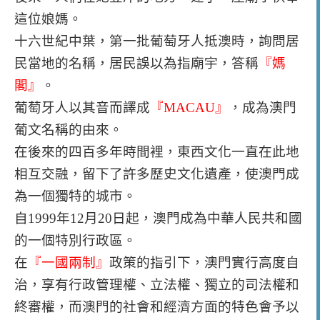
這位娘媽。
十六世紀中葉，第一批葡萄牙人抵澳時，詢問居
民當地的名稱，居民誤以為指廟宇，答稱
『
媽
閣
』
。
葡萄牙人以其音而譯成
『
MACAU
』
，成為澳門
葡文名稱的由來。
在後來的四百多年時間裡，東西文化一直在此地
相互交融，留下了許多歷史文化遺產，使澳門成
為一個獨特的城市。
自1999年12月20日起，澳門成為中華人民共和國
的一個特別行政區。
在
『
一國兩制
』
政策的指引下，澳門實行高度自
治，享有行政管理權、立法權、獨立的司法權和
終審權，而澳門的社會和經濟方面的特色會予以