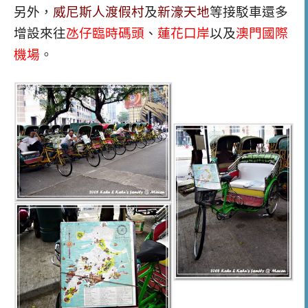
另外，
威尼斯人渡假村
及
新濠天地
等接駁車還多
增設來往
氹仔臨時碼頭
、
蓮花口岸
以及
澳門國際
機場
。