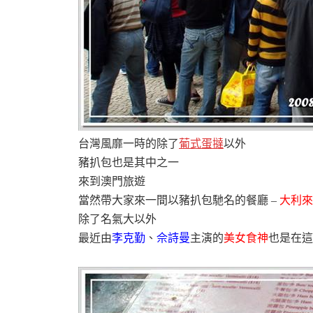
台灣風靡一時的除了
葡式蛋撻
以外
豬扒包也是其中之一
來到澳門旅遊
當然帶大家來一間以豬扒包馳名的餐廳 –
大利來
除了名氣大以外
最近由
李克勤
、
佘詩曼
主演的
美女食神
也是在這