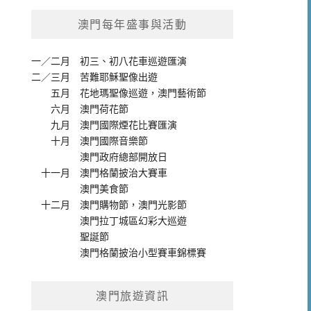
澳門每年盛事與活動
一／二月
初三、初八花車巡遊匯演
二／三月
苦難耶穌聖像出遊
五月
花地瑪聖像巡遊
，
澳門藝術節
六月
澳門荷花節
九月
澳門國際煙花比賽匯演
十月
澳門國際音樂節
澳門政府總部開放日
十一月
澳門格蘭披治大賽車
澳門美食節
十二月
澳門購物節
，
澳門光影節
澳門拉丁城區幻彩大巡遊
聖誕節
澳門格蘭披治小型賽車錦標賽
澳門旅遊資訊