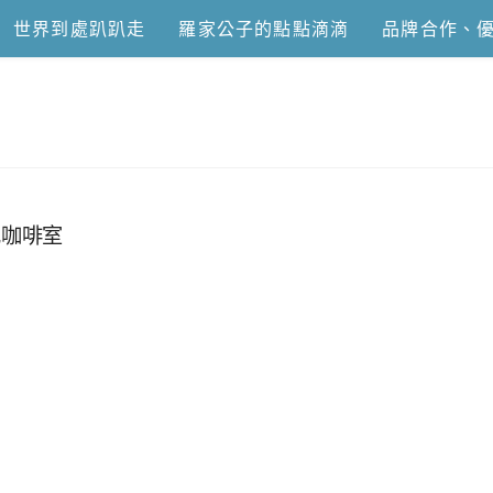
世界到處趴趴走
羅家公子的點點滴滴
品牌合作、
恩去吃喝玩樂
記咖啡室