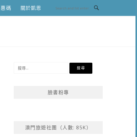
優惠碼
關於凱恩
搜
尋
關
鍵
臉書粉專
字:
澳門旅遊社團（人數: 85K）