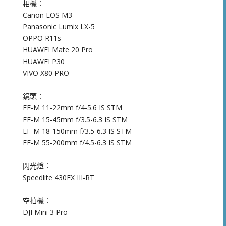
相機：
Canon EOS M3
Panasonic Lumix LX-5
OPPO R11s
HUAWEI Mate 20 Pro
HUAWEI P30
VIVO X80 PRO
鏡頭：
EF-M 11-22mm f/4-5.6 IS STM
EF-M 15-45mm f/3.5-6.3 IS STM
EF-M 18-150mm f/3.5-6.3 IS STM
EF-M 55-200mm f/4.5-6.3 IS STM
閃光燈：
Speedlite 430EX III-RT
空拍機：
DJI Mini 3 Pro