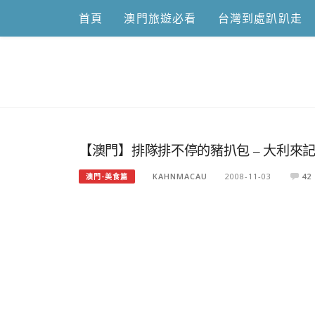
Skip
首頁
澳門旅遊必看
台灣到處趴趴走
to
content
跟澳門仔凱
【澳門】排隊排不停的豬扒包 – 大利來
KAHNMACAU
2008-11-03
42
澳門-美食篇