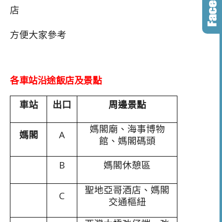
店
方便大家參考
各車站沿途飯店及景點
車站
出口
周邊景點
媽閣廟、海事博物
媽閣
A
館、媽閣碼頭
B
媽閣休憩區
聖地亞哥酒店、媽閣
C
交通樞紐