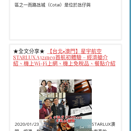
區之一而路氹城（Cotai）是位於氹仔與
★全文分享★
【台北•澳門】星宇航空
STARLUX A321neo首航初體驗 – 經濟艙介
紹、機上Wi-Fi上網、機上免稅品、餐點介紹
2020/01/23（世界自由日）是星宇航空STARLUX澳