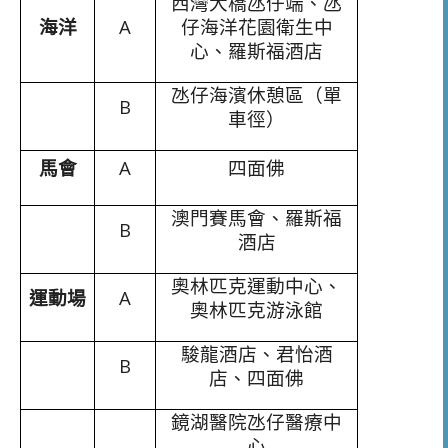
西灣大橋氹仔端、氹
海洋
A
仔海洋花園衛生中
心、羅斯福酒店
氹仔海濱休憩區（單
B
車徑）
馬會
A
四面佛
澳門賽馬會、羅斯福
B
酒店
奧林匹克運動中心、
運動場
A
奧林匹克游泳館
駿龍酒店、君怡酒
B
店、四面佛
鏡湖醫院氹仔醫療中
心