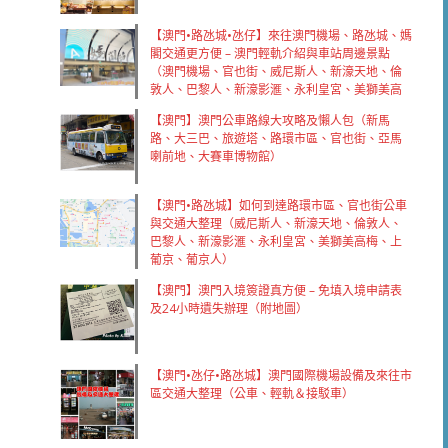
【澳門•路氹城•氹仔】來往澳門機場、路氹城、媽
閣交通更方便 – 澳門輕軌介紹與車站周邊景點
（澳門機場、官也街、威尼斯人、新濠天地、倫
敦人、巴黎人、新濠影滙、永利皇宮、美獅美高
梅、澳門銀河、上葡京、葡京人）
【澳門】澳門公車路線大攻略及懶人包（新馬
路、大三巴、旅遊塔、路環市區、官也街、亞馬
喇前地、大賽車博物館）
【澳門•路氹城】如何到達路環市區、官也街公車
與交通大整理（威尼斯人、新濠天地、倫敦人、
巴黎人、新濠影滙、永利皇宮、美獅美高梅、上
葡京、葡京人）
【澳門】澳門入境簽證真方便 – 免填入境申請表
及24小時遺失辦理（附地圖）
【澳門•氹仔•路氹城】澳門國際機場設備及來往市
區交通大整理（公車、輕軌＆接駁車）