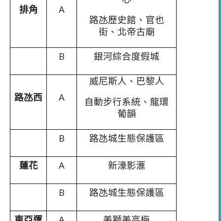
排角
A
路氹歷史館、官也
街、北帝古廟
B
銀河綜合度假城
威尼斯人、巴黎人
路氹西
A
自動步行系統、龍環
葡韻
B
路氹城生態保護區
蓮花
A
新濠影滙
B
路氹城生態保護區
東亞運
A
美獅美高梅