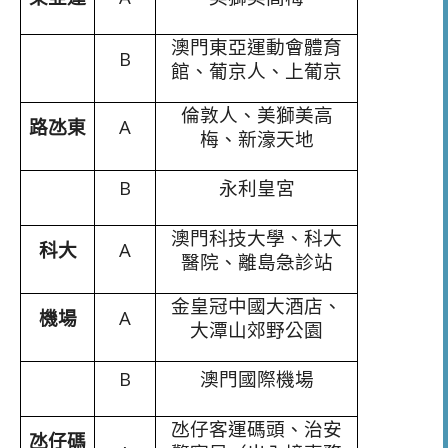
澳門東亞運動會體育
B
館、葡京人、上葡京
倫敦人、美獅美高
路氹東
A
梅、新濠天地
B
永利皇宮
澳門科技大學、科大
科大
A
醫院、離島急診站
金皇冠中國大酒店、
機場
A
大潭山郊野公園
B
澳門國際機場
氹仔客運碼頭、治安
氹仔碼