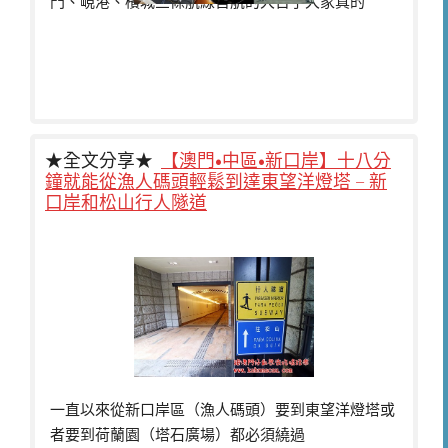
門、峴港、檳城三條航線首航的大日子大家真的
★全文分享★
【澳門•中區•新口岸】十八分
鐘就能從漁人碼頭輕鬆到達東望洋燈塔 – 新
口岸和松山行人隧道
一直以來從新口岸區（漁人碼頭）要到東望洋燈塔或
者要到荷蘭園（塔石廣場）都必須繞過