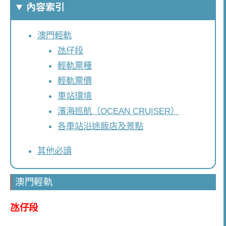
內容索引
澳門輕軌
氹仔段
輕軌票種
輕軌票價
車站環境
濱海巡航（OCEAN CRUISER）
各車站沿途飯店及景點
其他必讀
澳門輕軌
氹仔段