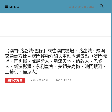
Skip
MENU
to
content
跟澳門仔凱恩去吃喝玩樂
【澳門•路氹城•氹仔】來往澳門機場、路氹城、媽閣
交通更方便 – 澳門輕軌介紹與車站周邊景點（澳門機
場、官也街、威尼斯人、新濠天地、倫敦人、巴黎
人、新濠影滙、永利皇宮、美獅美高梅、澳門銀河、
上葡京、葡京人）
澳門-交通篇
KAHNMACAU
2023-12-08