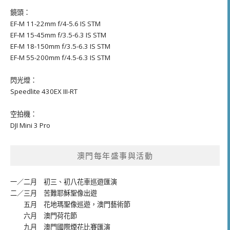
鏡頭：
EF-M 11-22mm f/4-5.6 IS STM
EF-M 15-45mm f/3.5-6.3 IS STM
EF-M 18-150mm f/3.5-6.3 IS STM
EF-M 55-200mm f/4.5-6.3 IS STM
閃光燈：
Speedlite 430EX III-RT
空拍機：
DJI Mini 3 Pro
澳門每年盛事與活動
一／二月
初三、初八花車巡遊匯演
二／三月
苦難耶穌聖像出遊
五月
花地瑪聖像巡遊
，
澳門藝術節
六月
澳門荷花節
九月
澳門國際煙花比賽匯演