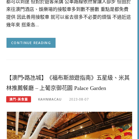
都可以到達 但對於遊客來講 公車路線依然會讓人卻步 但由於
來往澳門酒店、娛樂場的接駁車多到數不勝數 重點是都免費
提供 因此善用接駁車 就可以省去很多不必要的煩惱 不過近這
幾年來 搭乘各…
CONTINUE READING
【澳門•路氹城】《福布斯旅遊指南》五星級、米其
林推薦餐廳 – 上葡京御花園 Palace Garden
澳門-美食篇
KAHNMACAU
2023-08-07