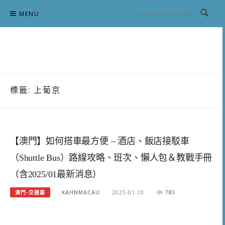
Skip
MENU
to
content
跟澳門仔凱恩去吃喝玩樂
標籤:
上葡京
【澳門】如何搭車最方便 – 酒店、飯店接駁車
（Shuttle Bus）路線攻略、班次、懶人包＆教戰手冊
（含2025/01最新消息）
澳門-交通篇
KAHNMACAU
2025-01-10
783