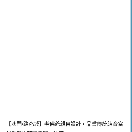
【澳門•路氹城】老佛爺親自設計，品嘗傳統結合當