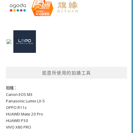
凱恩所使用的拍攝工具
相機：
Canon EOS M3
Panasonic Lumix LX-5
OPPO R11s
HUAWEI Mate 20 Pro
HUAWEI P30
VIVO X80 PRO