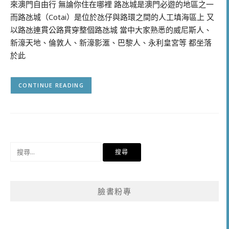
來澳門自由行 無論你住在哪裡 路氹城是澳門必遊的地區之一
而路氹城（Cotai）是位於氹仔與路環之間的人工填海區上 又
以路氹連貫公路貫穿整個路氹城 當中大家熟悉的威尼斯人、
新濠天地、倫敦人、新濠影滙、巴黎人、永利皇宮等 都坐落
於此
CONTINUE READING
搜
尋
關
鍵
臉書粉專
字: