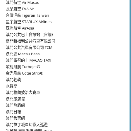
澳門航空 Air Macau
長榮航空 EVA Air
台灣虎航 Tigerair Taiwan
星宇航空 STARLUX Airlines
亞洲航空 AirAsia
澳門公共巴士資訊站（官網）
澳門新福利公共汽車有限公司
澳門公共汽車有限公司 TCM
澳門通 Macau Pass
澳門電召的士 MACAO TAXI
噴射飛航 Turbojet®
金光飛航 Cotai Strip®
澳門輕軌
水舞間
澳門格蘭披治大賽車
澳門旅遊塔
澳門熊貓網
澳門日報
澳門售票網
澳門拉丁城區幻彩大巡遊