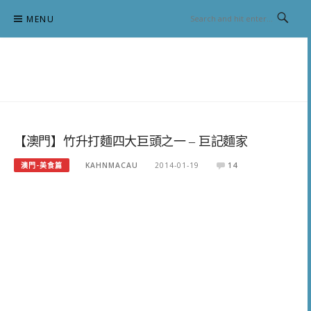
Skip
MENU
to
content
跟澳門仔凱恩去吃喝玩樂
【澳門】竹升打麵四大巨頭之一 – 巨記麵家
澳門-美食篇
KAHNMACAU
2014-01-19
14