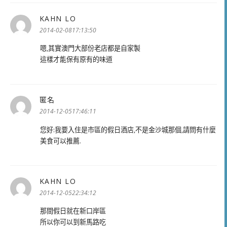
KAHN LO
表
示:
2014-02-0817:13:50
嗯,其實澳門大部份老店都是自家製
這樣才能保有原有的味道
匿名
表
示:
2014-12-0517:46:11
您好:我要入住是市區的假日酒店,不是金沙城那個,請問有什麼
美食可以推薦.
KAHN LO
表
示:
2014-12-0522:34:12
那間假日就在新口岸區
所以你可以到新馬路吃