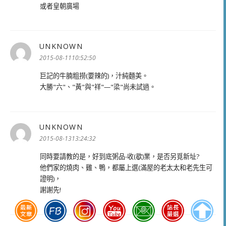
或者皇朝廣場
UNKNOWN
表
示:
2015-08-1110:52:50
巨記的牛腩粗撈(要辣的)，汁純麵美。
大勝"六"、"黃"與"祥"—"梁"尚未試過。
UNKNOWN
表
示:
2015-08-1313:24:32
同時要請教的是，好到底粥品-收(歇)業，是否另覓新址?
他們家的燒肉、雞、鴨，都屬上選(滿屋的老太太和老先生可
證明)，
謝謝先!