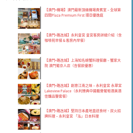
【澳門•機場】澳門最新頂級機場貴賓室 – 全球第
四間Plaza Premium First 環亞優逸庭
【澳門•路氹城】永利皇宮 皇宮客房詳細介紹（含
咖啡苑早餐＆客房內早餐）
【澳門•路氹城】上海知名螃蟹料理餐廳 – 蟹家大
院 澳門葡京人店（含餐飲優惠）
【澳門•路氹城】創意江南之味 – 永利皇宮 永翠宮
Lakeview Palace（永利臻典中國載譽葡萄酒美酒
佳釀品鑒套餐）
【澳門•路氹城】堅持日本產地直送食材、炭火招
牌料理 – 永利皇宮 「泓」日本料理