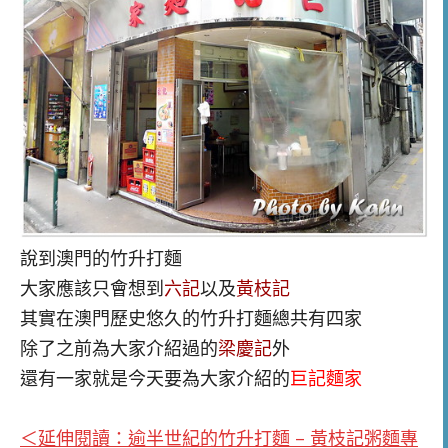
說到澳門的竹升打麵
大家應該只會想到
六記
以及
黃枝記
其實在澳門歷史悠久的竹升打麵總共有四家
除了之前為大家介紹過的
梁慶記
外
還有一家就是今天要為大家介紹的
巨記麵家
＜延伸閱讀：逾半世紀的竹升打麵 – 黃枝記粥麵專