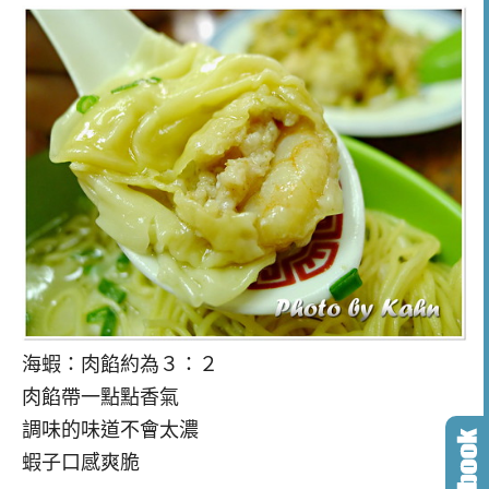
海蝦：肉餡約為３：２
肉餡帶一點點香氣
調味的味道不會太濃
蝦子口感爽脆