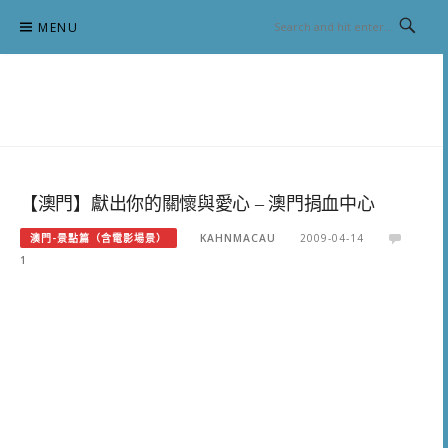
Skip
MENU
to
content
跟澳門仔凱恩去吃喝玩樂
【澳門】獻出你的關懷與愛心 – 澳門捐血中心
澳門-景點篇（含電影場景）
KAHNMACAU
2009-04-14
1