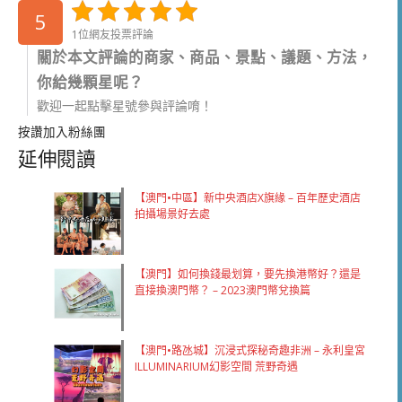
5
1位網友投票評論
關於本文評論的商家、商品、景點、議題、方法，
你給幾顆星呢？
歡迎一起點擊星號參與評論唷！
按讚加入粉絲團
延伸閱讀
【澳門•中區】新中央酒店X旗緣 – 百年歷史酒店
拍攝場景好去處
【澳門】如何換錢最划算，要先換港幣好？還是
直接換澳門幣？ – 2023澳門幣兌換篇
【澳門•路氹城】沉浸式探秘奇趣非洲 – 永利皇宮
ILLUMINARIUM幻影空間 荒野奇遇