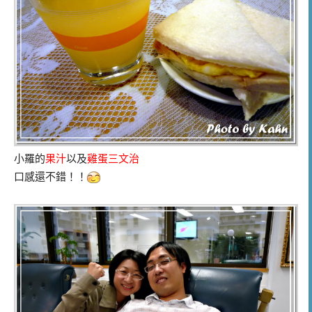
小羅的
果汁
以及
雞蛋三文治
口感還不錯！！