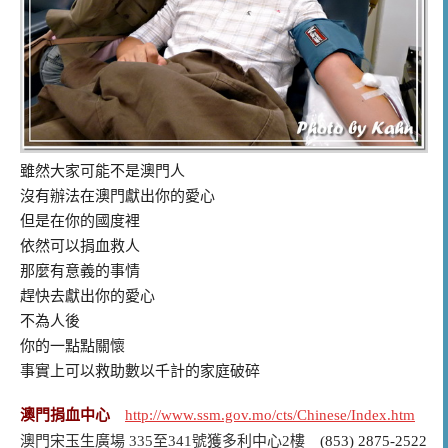
雖然大家可能不是澳門人
沒有辦法在澳門獻出你的愛心
但是在你的國度裡
依然可以捐血救人
那麼有意義的事情
趕快去獻出你的愛心
不為人後
你的一點點關懷
事實上可以救助數以千計的家庭破碎
澳門捐血中心
http://www.ssm.gov.mo/cts/Chinese/Index.htm
澳門宋玉生廣場 335至341號獲多利中心2樓
(853) 2875-2522