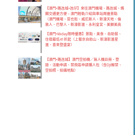
【澳門•路氹城•氹仔】來往澳門機場、路氹城、媽
閣交通更方便 – 澳門輕軌介紹與車站周邊景點
（澳門機場、官也街、威尼斯人、新濠天地、倫
敦人、巴黎人、新濠影滙、永利皇宮、美獅美高
梅、澳門銀河、上葡京、葡京人）
【澳門•kkday限時優惠】景點、美食、自助餐、
住宿最低41折起（上葡京自助山、新濠影滙星
滙、喜來登盛宴）
【澳門•路氹城】澳門空拍機／無人機註冊、登
錄、活動申請、禁飛區申請懶人包（含DJI解禁、
空拍照、拍攝地點）