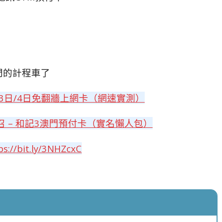
門的計程車了
門3日/4日免翻牆上網卡（網速實測）
 – 和記3澳門預付卡（實名懶人包）
ps://bit.ly/3NHZcxC