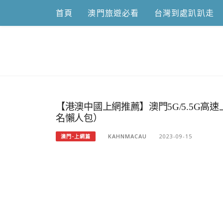
Skip
首頁
澳門旅遊必看
台灣到處趴趴走
to
content
跟澳門仔凱
【港澳中國上網推薦】澳門5G/5.5G高
名懶人包）
KAHNMACAU
2023-09-15
澳門-上網篇