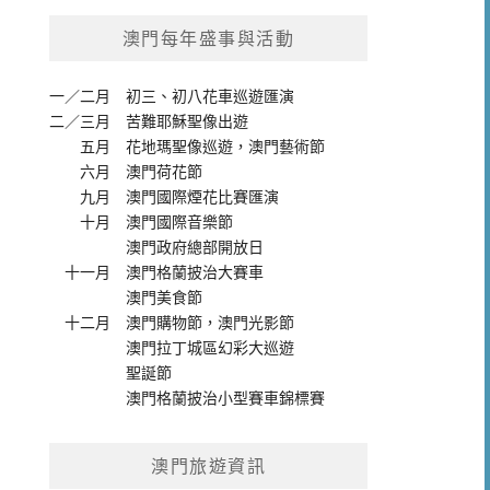
澳門每年盛事與活動
一／二月
初三、初八花車巡遊匯演
二／三月
苦難耶穌聖像出遊
五月
花地瑪聖像巡遊
，
澳門藝術節
六月
澳門荷花節
九月
澳門國際煙花比賽匯演
十月
澳門國際音樂節
澳門政府總部開放日
十一月
澳門格蘭披治大賽車
澳門美食節
十二月
澳門購物節
，
澳門光影節
澳門拉丁城區幻彩大巡遊
聖誕節
澳門格蘭披治小型賽車錦標賽
澳門旅遊資訊