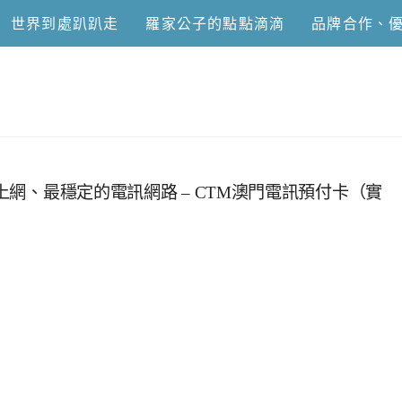
世界到處趴趴走
羅家公子的點點滴滴
品牌合作、
恩去吃喝玩樂
速上網、最穩定的電訊網路 – CTM澳門電訊預付卡（實