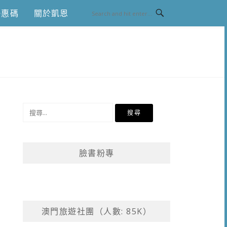
優惠碼
關於凱恩
搜
尋
關
鍵
臉書粉專
字:
澳門旅遊社團（人數: 85K）