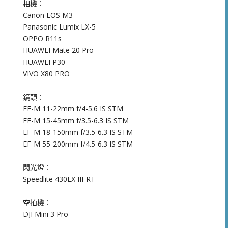
相機：
Canon EOS M3
Panasonic Lumix LX-5
OPPO R11s
HUAWEI Mate 20 Pro
HUAWEI P30
VIVO X80 PRO
鏡頭：
EF-M 11-22mm f/4-5.6 IS STM
EF-M 15-45mm f/3.5-6.3 IS STM
EF-M 18-150mm f/3.5-6.3 IS STM
EF-M 55-200mm f/4.5-6.3 IS STM
閃光燈：
Speedlite 430EX III-RT
空拍機：
DJI Mini 3 Pro