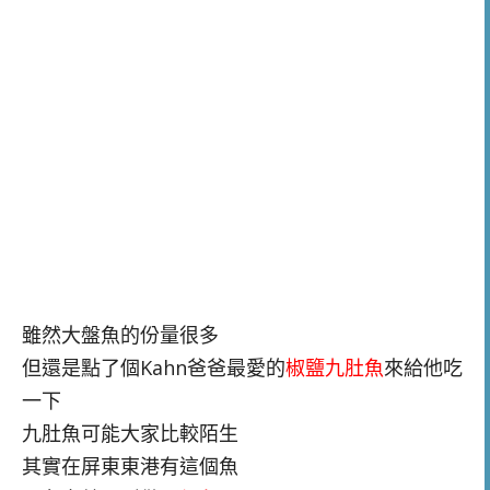
雖然大盤魚的份量很多
但還是點了個Kahn爸爸最愛的
椒鹽九肚魚
來給他吃
一下
九肚魚可能大家比較陌生
其實在屏東東港有這個魚