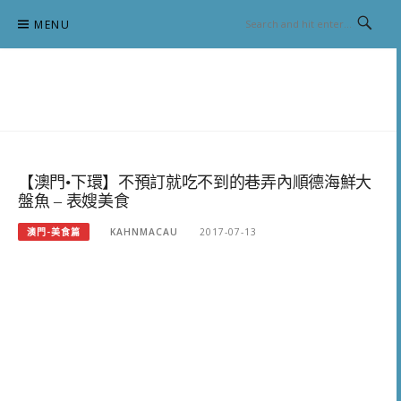
Skip
MENU
to
content
跟澳門仔凱恩去吃喝玩樂
【澳門•下環】不預訂就吃不到的巷弄內順德海鮮大
盤魚 – 表嫂美食
澳門-美食篇
KAHNMACAU
2017-07-13