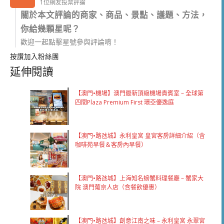
1位網友投票評論
關於本文評論的商家、商品、景點、議題、方法，
你給幾顆星呢？
歡迎一起點擊星號參與評論唷！
按讚加入粉絲團
延伸閱讀
【澳門•機場】澳門最新頂級機場貴賓室 – 全球第
四間Plaza Premium First 環亞優逸庭
【澳門•路氹城】永利皇宮 皇宮客房詳細介紹（含
咖啡苑早餐＆客房內早餐）
【澳門•路氹城】上海知名螃蟹料理餐廳 – 蟹家大
院 澳門葡京人店（含餐飲優惠）
【澳門•路氹城】創意江南之味 – 永利皇宮 永翠宮