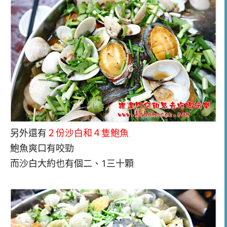
另外還有
２份沙白和４隻鮑魚
鮑魚爽口有咬勁
而沙白大約也有個二
、1
三十顆