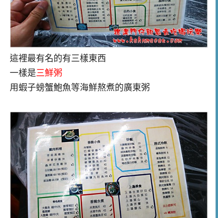
這裡最有名的有三樣東西
一樣是
三鮮粥
用蝦子螃蟹鮑魚等海鮮熬煮的廣東粥