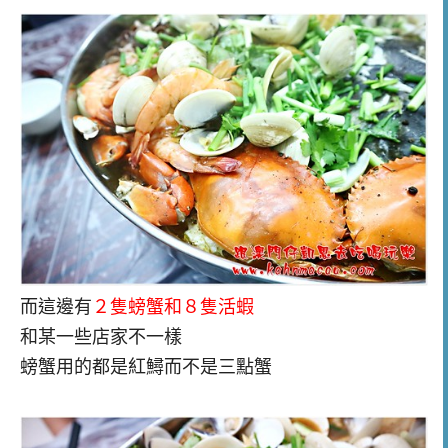
而這邊有
２隻螃蟹和８隻活蝦
和某一些店家不一樣
螃蟹用的都是紅鱘而不是三點蟹