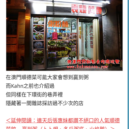
在澳門順德菜可能大家會想到贏到粥
而Kahn之前也介紹過
但同樣在下環街的巷弄裡
隱藏著一間雜誌採訪過不少次的店
＜延伸閱讀：連天后張惠妹都讚不絕口的人氣順德