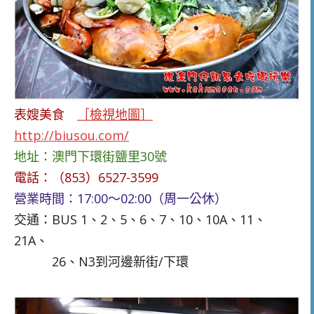
表嫂美食
［檢視地圖］
http://biusou.com/
地址：澳門下環街鹽里30號
電話：（853）6527-3599
營業時間：17:00～02:00（周一公休）
交通：BUS 1、2、5、6
、
7
、
10、10A、11
、
21
A、
26、N3到河邊新街/下環