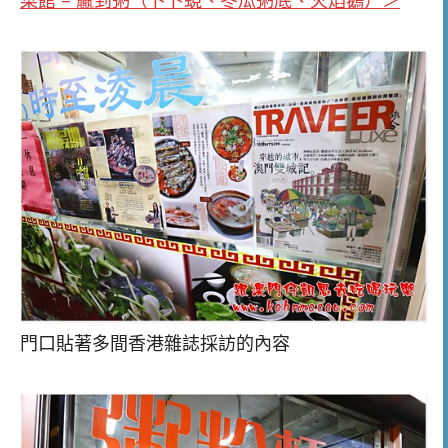
菜館 – 贏到粥（卜卜蜆、冬瓜粥底、火焰鵝）＞
門口貼著多間香港雜誌採訪的內容