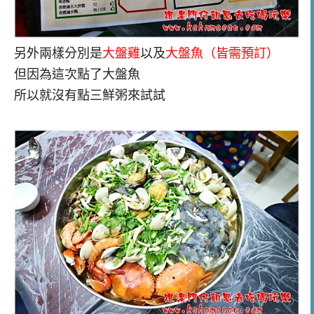
另外兩樣分別是
大盤雞
以及
大盤魚（皆需預訂）
但因為這次點了大盤魚
所以就沒有點三鮮粥來試試