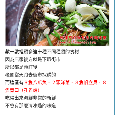
數一數裡頭多達十種不同種類的食材
因為店家後方就是下環街市
所以都是預訂後
老闆當天跑去街市採購的
而這區有
８隻八爪魚
、２
顆洋蔥
、８
隻帆立貝
、８
隻青口（孔雀蛤）
吃得出來海鮮非常的新鮮
不會有那麼冷凍過的味道