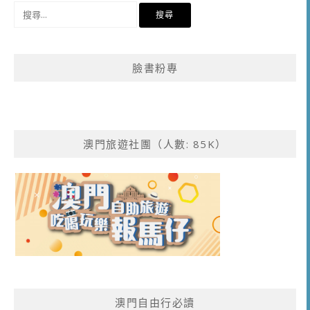
搜
尋
關
鍵
臉書粉專
字:
澳門旅遊社團（人數: 85K）
澳門自由行必讀