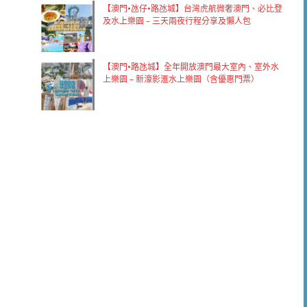
【澳門•氹仔•路氹城】台灣虎航微奢澳門、必比登
及水上樂園 – 三天兩夜行程分享及懶人包
【澳門•路氹城】全年開放澳門最大室內、室外水
上樂園 – 新濠影滙水上樂園（含優惠門票）