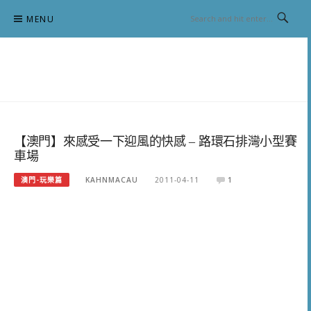
Skip
MENU
to
content
跟澳門仔凱恩去吃喝玩樂
【澳門】來感受一下迎風的快感 – 路環石排灣小型賽
車場
澳門-玩樂篇
KAHNMACAU
2011-04-11
1