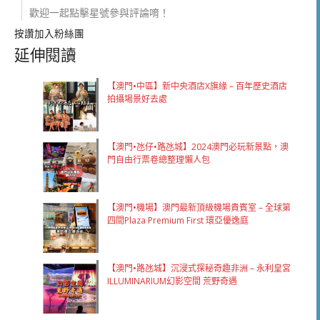
歡迎一起點擊星號參與評論唷！
按讚加入粉絲團
延伸閱讀
【澳門•中區】新中央酒店X旗緣 – 百年歷史酒店
拍攝場景好去處
【澳門•氹仔•路氹城】2024澳門必玩新景點，澳
門自由行票卷總整理懶人包
【澳門•機場】澳門最新頂級機場貴賓室 – 全球第
四間Plaza Premium First 環亞優逸庭
【澳門•路氹城】沉浸式探秘奇趣非洲 – 永利皇宮
ILLUMINARIUM幻影空間 荒野奇遇