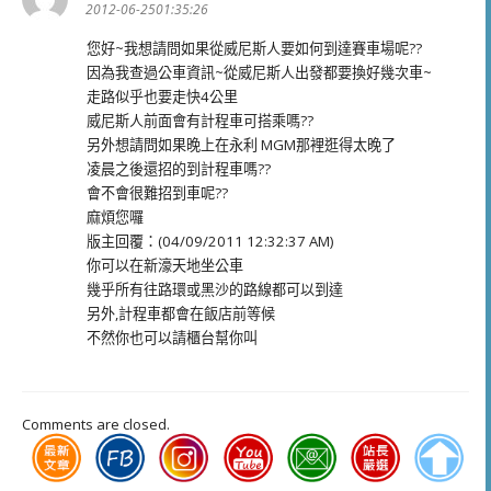
示:
2012-06-2501:35:26
您好~我想請問如果從威尼斯人要如何到達賽車場呢??
因為我查過公車資訊~從威尼斯人出發都要換好幾次車~
走路似乎也要走快4公里
威尼斯人前面會有計程車可搭乘嗎??
另外想請問如果晚上在永利 MGM那裡逛得太晚了
凌晨之後還招的到計程車嗎??
會不會很難招到車呢??
麻煩您囉
版主回覆：(04/09/2011 12:32:37 AM)
你可以在新濠天地坐公車
幾乎所有往路環或黑沙的路線都可以到達
另外,計程車都會在飯店前等候
不然你也可以請櫃台幫你叫
Comments are closed.