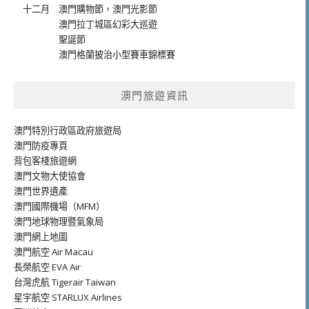
十二月
澳門購物節
，
澳門光影節
澳門拉丁城區幻彩大巡遊
聖誕節
澳門格蘭披治小型賽車錦標賽
澳門旅遊資訊
澳門特別行政區政府旅遊局
澳門防疫專頁
背包客棧旅遊網
澳門文物大使協會
澳門世界遺產
澳門國際機場（MFM）
澳門地球物理暨氣象局
澳門網上地圖
澳門航空 Air Macau
長榮航空 EVA Air
台灣虎航 Tigerair Taiwan
星宇航空 STARLUX Airlines