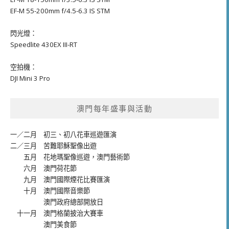
EF-M 55-200mm f/4.5-6.3 IS STM
閃光燈：
Speedlite 430EX III-RT
空拍機：
DJI Mini 3 Pro
澳門每年盛事與活動
一／二月
初三、初八花車巡遊匯演
二／三月
苦難耶穌聖像出遊
五月
花地瑪聖像巡遊
，
澳門藝術節
六月
澳門荷花節
九月
澳門國際煙花比賽匯演
十月
澳門國際音樂節
澳門政府總部開放日
十一月
澳門格蘭披治大賽車
澳門美食節