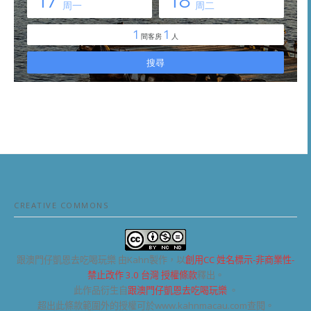
CREATIVE COMMONS
跟澳門仔凱恩去吃喝玩樂
由Kahn製作，以
創用CC 姓名標示-非商業性-
禁止改作 3.0 台灣 授權條款
釋出。
此作品衍生自
跟澳門仔凱恩去吃喝玩樂
。
超出此條款範圍外的授權可於www.kahnmacau.com查閱。