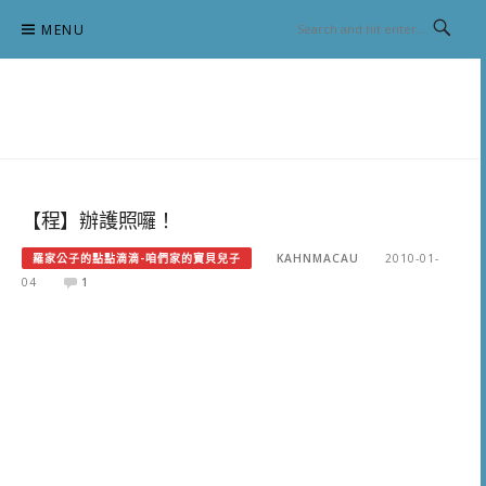
Skip
MENU
to
content
跟澳門仔凱恩去吃喝玩樂
【程】辦護照囉！
羅家公子的點點滴滴-咱們家的寶貝兒子
KAHNMACAU
2010-01-
04
1