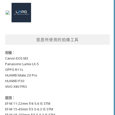
凱恩所使用的拍攝工具
相機：
Canon EOS M3
Panasonic Lumix LX-5
OPPO R11s
HUAWEI Mate 20 Pro
HUAWEI P30
VIVO X80 PRO
鏡頭：
EF-M 11-22mm f/4-5.6 IS STM
EF-M 15-45mm f/3.5-6.3 IS STM
EF-M 18-150mm f/3.5-6.3 IS STM