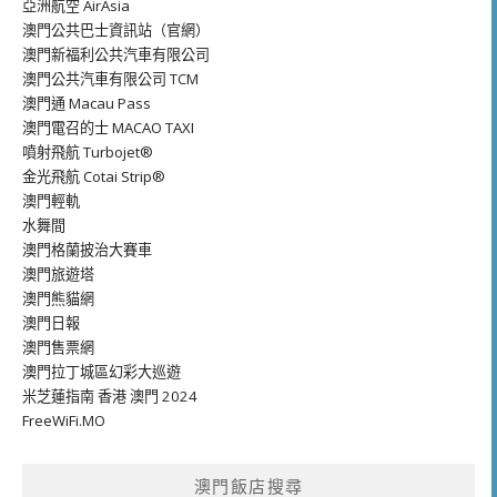
亞洲航空 AirAsia
澳門公共巴士資訊站（官網）
澳門新福利公共汽車有限公司
澳門公共汽車有限公司 TCM
澳門通 Macau Pass
澳門電召的士 MACAO TAXI
噴射飛航 Turbojet®
金光飛航 Cotai Strip®
澳門輕軌
水舞間
澳門格蘭披治大賽車
澳門旅遊塔
澳門熊貓網
澳門日報
澳門售票網
澳門拉丁城區幻彩大巡遊
米芝蓮指南 香港 澳門 2024
FreeWiFi.MO
澳門飯店搜尋