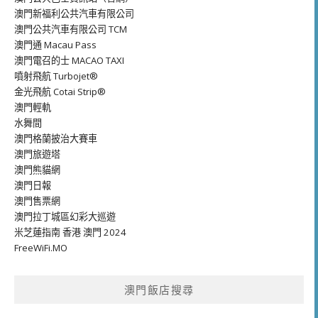
澳門新福利公共汽車有限公司
澳門公共汽車有限公司 TCM
澳門通 Macau Pass
澳門電召的士 MACAO TAXI
噴射飛航 Turbojet®
金光飛航 Cotai Strip®
澳門輕軌
水舞間
澳門格蘭披治大賽車
澳門旅遊塔
澳門熊貓網
澳門日報
澳門售票網
澳門拉丁城區幻彩大巡遊
米芝蓮指南 香港 澳門 2024
FreeWiFi.MO
澳門飯店搜尋