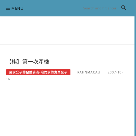
Skip
MENU
to
content
跟澳門仔凱恩去吃喝玩樂
【棋】第一次產檢
羅家公子的點點滴滴-咱們家的寶貝兒子
KAHNMACAU
2007-10-
16