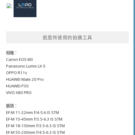
凱恩所使用的拍攝工具
相機：
Canon EOS M3
Panasonic Lumix LX-5
OPPO R11s
HUAWEI Mate 20 Pro
HUAWEI P30
VIVO X80 PRO
鏡頭：
EF-M 11-22mm f/4-5.6 IS STM
EF-M 15-45mm f/3.5-6.3 IS STM
EF-M 18-150mm f/3.5-6.3 IS STM
EF-M 55-200mm f/4.5-6.3 IS STM