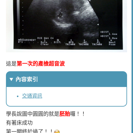
這是
第一次的產檢超音波
內容索引
交通資訊
學長說圖中圓圓的就是
胚胎
囉！！
有著床成功
第一關終於過了！！