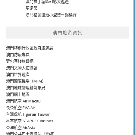
澳門拉丁城區幻彩大巡遊
聖誕節
澳門格蘭披治小型賽車錦標賽
澳門旅遊資訊
澳門特別行政區政府旅遊局
澳門防疫專頁
背包客棧旅遊網
澳門文物大使協會
澳門世界遺產
澳門國際機場（MFM）
澳門地球物理暨氣象局
澳門網上地圖
澳門航空 Air Macau
長榮航空 EVA Air
台灣虎航 Tigerair Taiwan
星宇航空 STARLUX Airlines
亞洲航空 AirAsia
澳門公共巴士資訊站（官網）