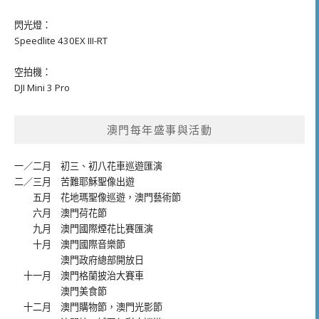
閃光燈：
Speedlite 430EX III-RT
空拍機：
DJI Mini 3 Pro
澳門每年盛事與活動
一／二月
初三、初八花車巡遊匯演
二／三月
苦難耶穌聖像出遊
五月
花地瑪聖像巡遊
，
澳門藝術節
六月
澳門荷花節
九月
澳門國際煙花比賽匯演
十月
澳門國際音樂節
澳門政府總部開放日
十一月
澳門格蘭披治大賽車
澳門美食節
十二月
澳門購物節
，
澳門光影節