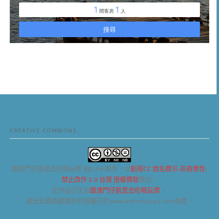
CREATIVE COMMONS
跟澳門仔凱恩去吃喝玩樂
由Kahn製作，以
創用CC 姓名標示-非商業性-
禁止改作 3.0 台灣 授權條款
釋出。
此作品衍生自
跟澳門仔凱恩去吃喝玩樂
。
超出此條款範圍外的授權可於www.kahnmacau.com查閱。