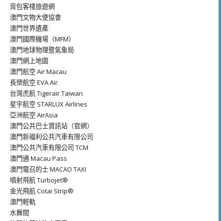
背包客棧旅遊網
澳門文物大使協會
澳門世界遺產
澳門國際機場（MFM）
澳門地球物理暨氣象局
澳門網上地圖
澳門航空 Air Macau
長榮航空 EVA Air
台灣虎航 Tigerair Taiwan
星宇航空 STARLUX Airlines
亞洲航空 AirAsia
澳門公共巴士資訊站（官網）
澳門新福利公共汽車有限公司
澳門公共汽車有限公司 TCM
澳門通 Macau Pass
澳門電召的士 MACAO TAXI
噴射飛航 Turbojet®
金光飛航 Cotai Strip®
澳門輕軌
水舞間