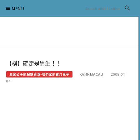
Skip
MENU
to
content
跟澳門仔凱恩去吃喝玩樂
【棋】確定是男生！！
羅家公子的點點滴滴-咱們家的寶貝兒子
KAHNMACAU
2008-01-
04