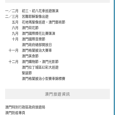
一／二月
初三、初八花車巡遊匯演
二／三月
苦難耶穌聖像出遊
五月
花地瑪聖像巡遊
，
澳門藝術節
六月
澳門荷花節
九月
澳門國際煙花比賽匯演
十月
澳門國際音樂節
澳門政府總部開放日
十一月
澳門格蘭披治大賽車
澳門美食節
十二月
澳門購物節
，
澳門光影節
澳門拉丁城區幻彩大巡遊
聖誕節
澳門格蘭披治小型賽車錦標賽
澳門旅遊資訊
澳門特別行政區政府旅遊局
澳門防疫專頁