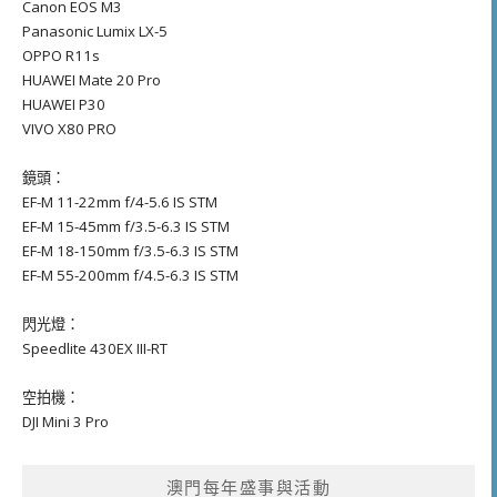
Canon EOS M3
Panasonic Lumix LX-5
OPPO R11s
HUAWEI Mate 20 Pro
HUAWEI P30
VIVO X80 PRO
鏡頭：
EF-M 11-22mm f/4-5.6 IS STM
EF-M 15-45mm f/3.5-6.3 IS STM
EF-M 18-150mm f/3.5-6.3 IS STM
EF-M 55-200mm f/4.5-6.3 IS STM
閃光燈：
Speedlite 430EX III-RT
空拍機：
DJI Mini 3 Pro
澳門每年盛事與活動