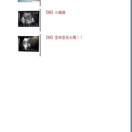
【棋】小雞雞
【棋】愈來愈長大囉！！