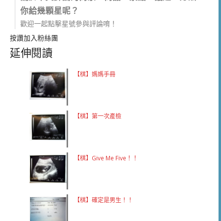
你給幾顆星呢？
歡迎一起點擊星號參與評論唷！
按讚加入粉絲團
延伸閱讀
【棋】媽媽手冊
【棋】第一次產檢
【棋】Give Me Five！！
【棋】確定是男生！！