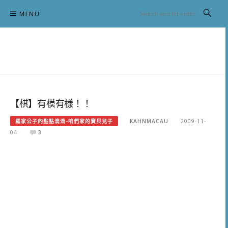
Skip
MENU
to
content
跟澳門仔凱恩去吃喝玩樂
【棋】有模有樣！！
羅家公子的點點滴滴-咱們家的寶貝兒子
KAHNMACAU
2009-11-
04
3