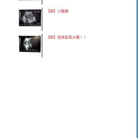
【棋】小雞雞
【棋】愈來愈長大囉！！