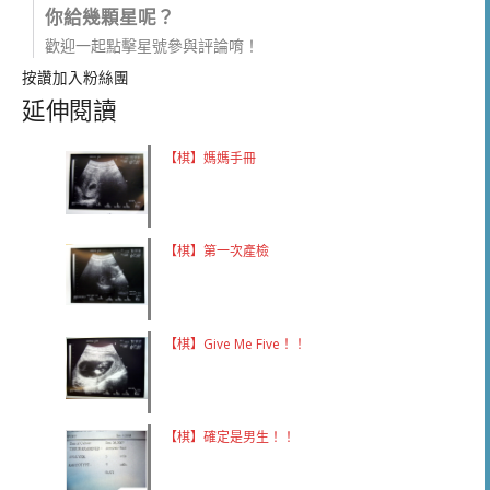
你給幾顆星呢？
歡迎一起點擊星號參與評論唷！
按讚加入粉絲團
延伸閱讀
【棋】媽媽手冊
【棋】第一次產檢
【棋】Give Me Five！！
【棋】確定是男生！！