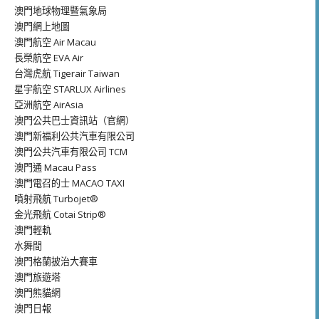
澳門地球物理暨氣象局
澳門網上地圖
澳門航空 Air Macau
長榮航空 EVA Air
台灣虎航 Tigerair Taiwan
星宇航空 STARLUX Airlines
亞洲航空 AirAsia
澳門公共巴士資訊站（官網）
澳門新福利公共汽車有限公司
澳門公共汽車有限公司 TCM
澳門通 Macau Pass
澳門電召的士 MACAO TAXI
噴射飛航 Turbojet®
金光飛航 Cotai Strip®
澳門輕軌
水舞間
澳門格蘭披治大賽車
澳門旅遊塔
澳門熊貓網
澳門日報