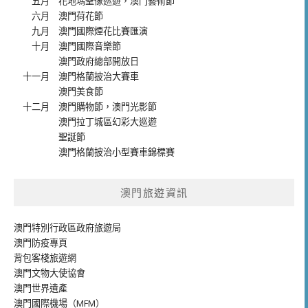
五月
花地瑪聖像巡遊
，
澳門藝術節
六月
澳門荷花節
九月
澳門國際煙花比賽匯演
十月
澳門國際音樂節
澳門政府總部開放日
十一月
澳門格蘭披治大賽車
澳門美食節
十二月
澳門購物節
，
澳門光影節
澳門拉丁城區幻彩大巡遊
聖誕節
澳門格蘭披治小型賽車錦標賽
澳門旅遊資訊
澳門特別行政區政府旅遊局
澳門防疫專頁
背包客棧旅遊網
澳門文物大使協會
澳門世界遺產
澳門國際機場（MFM）