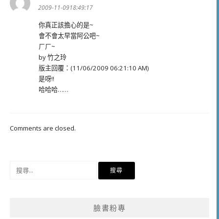
示:
2009-11-0918:49:17
你真正該擔心的是~
會不會太早當阿公吧~
ㄏㄏ~
by 竹之玲
版主回覆：(11/06/2009 06:21:10 AM)
是呀!!
哈哈哈……
Comments are closed.
搜
尋
關
鍵
臉書粉專
字: