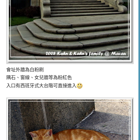
會址外牆為白粉刷
隅石、窗線、女兒牆等為粉紅色
入口有西班牙式大台階可直接進入