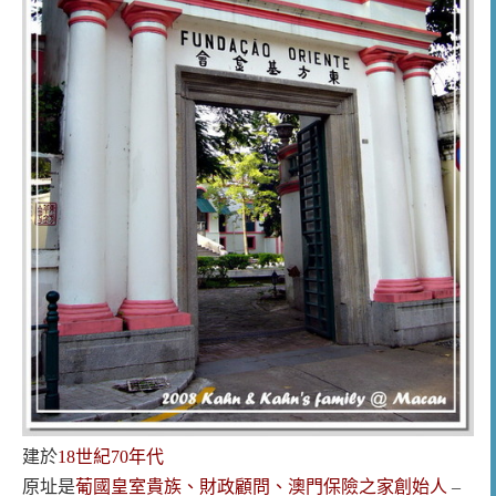
建於
18世紀70年代
原址是
葡國皇室貴族、財政顧問、澳門保險之家創始人
–