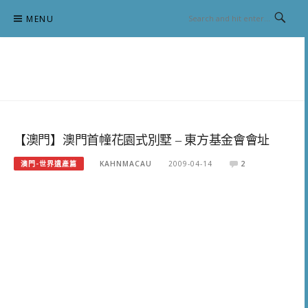
Skip
MENU
to
content
跟澳門仔凱恩去吃喝玩樂
【澳門】澳門首幢花園式別墅 – 東方基金會會址
澳門-世界遺產篇
KAHNMACAU
2009-04-14
2