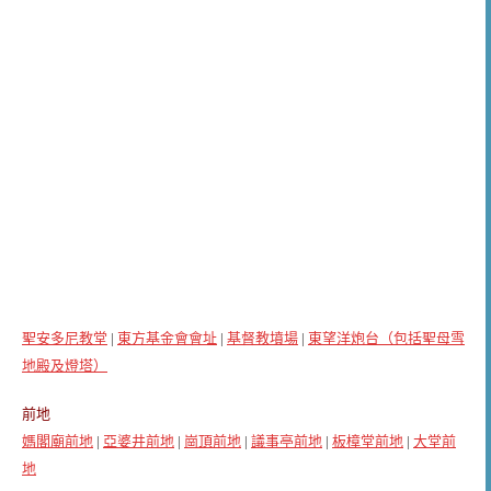
聖安多尼教堂
|
東方基金會會址
|
基督教墳場
|
東望洋炮台（包括聖母雪
地殿及燈塔）
前地
媽閣廟前地
|
亞婆井前地
|
崗頂前地
|
議事亭前地
|
板樟堂前地
|
大堂前
地