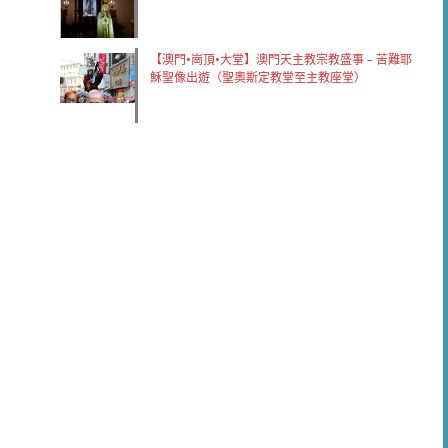
【澳門•崗頂•大堂】澳門天主教宗教盛事 – 苦難耶
穌聖像出遊（聖奧斯定教堂至主教座堂）