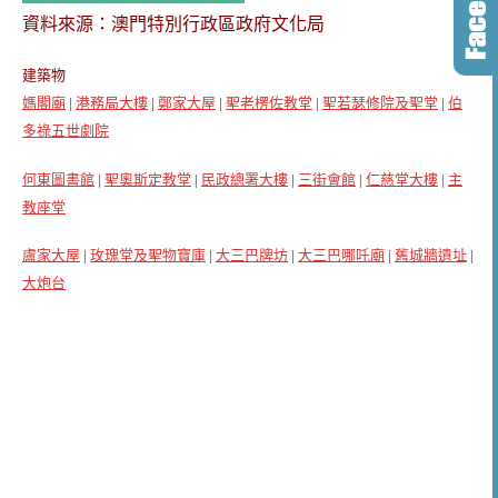
資料來源：澳門特別行政區政府文化局
建築物
媽閣廟
|
港務局大樓
|
鄭家大屋
|
聖老楞佐教堂
|
聖若瑟修院及聖堂
|
伯
多祿五世劇院
何東圖書館
|
聖奧斯定教堂
|
民政總署大樓
|
三街會館
|
仁慈堂大樓
|
主
教座堂
盧家大屋
|
玫瑰堂及聖物寶庫
|
大三巴牌坊
|
大三巴哪吒廟
|
舊城牆遺址
|
大炮台