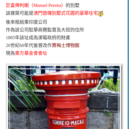
巨富俾利喇（Manuel Pereira）
的別墅
該建築可能是
澳門首幢別墅式花園的豪華住宅
後來租給東印度公司
作為該公司駐華商務監督及大班的住所
1885年該址成為澳葡政府的財產
20世紀60年代後曾改作
賈梅士博物館
現為
東方基金會會址