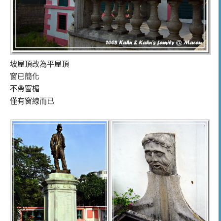
坡屋頂改為平屋頂
窗已簡化
不帶窗楣
僅有窗線而已