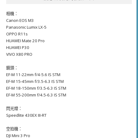
相機：
Canon EOS M3
Panasonic Lumix LX-5
OPPO R11s
HUAWEI Mate 20 Pro
HUAWEI P30
VIVO X80 PRO
鏡頭：
EF-M 11-22mm f/4-5.6 IS STM
EF-M 15-45mm f/3.5-6.3 IS STM
EF-M 18-150mm f/3.5-6.3 IS STM
EF-M 55-200mm f/4.5-6.3 IS STM
閃光燈：
Speedlite 430EX III-RT
空拍機：
DJI Mini 3 Pro