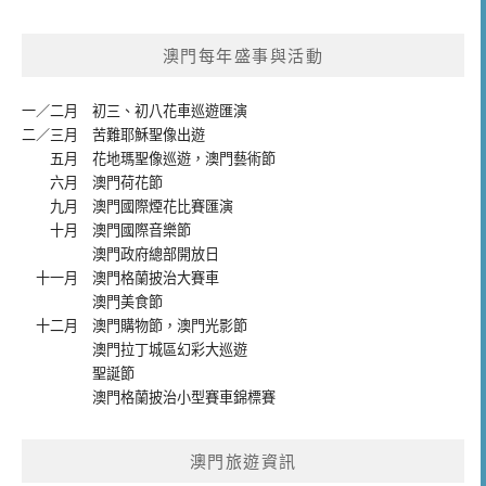
澳門每年盛事與活動
一／二月
初三、初八花車巡遊匯演
二／三月
苦難耶穌聖像出遊
五月
花地瑪聖像巡遊
，
澳門藝術節
六月
澳門荷花節
九月
澳門國際煙花比賽匯演
十月
澳門國際音樂節
澳門政府總部開放日
十一月
澳門格蘭披治大賽車
澳門美食節
十二月
澳門購物節
，
澳門光影節
澳門拉丁城區幻彩大巡遊
聖誕節
澳門格蘭披治小型賽車錦標賽
澳門旅遊資訊