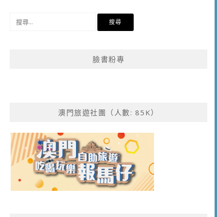
搜
尋
關
鍵
臉書粉專
字:
澳門旅遊社團（人數: 85K）