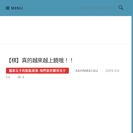
Skip
MENU
to
content
跟澳門仔凱恩去吃喝玩樂
【棋】真的越來越上鏡哦！！
羅家公子的點點滴滴-咱們家的寶貝兒子
KAHNMACAU
2009-04-
04
3