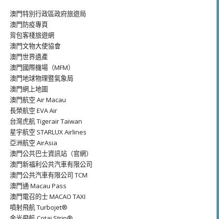
澳門特別行政區政府旅遊局
澳門防疫專頁
背包客棧旅遊網
澳門文物大使協會
澳門世界遺產
澳門國際機場（MFM）
澳門地球物理暨氣象局
澳門網上地圖
澳門航空 Air Macau
長榮航空 EVA Air
台灣虎航 Tigerair Taiwan
星宇航空 STARLUX Airlines
亞洲航空 AirAsia
澳門公共巴士資訊站（官網）
澳門新福利公共汽車有限公司
澳門公共汽車有限公司 TCM
澳門通 Macau Pass
澳門電召的士 MACAO TAXI
噴射飛航 Turbojet®
金光飛航 Cotai Strip®