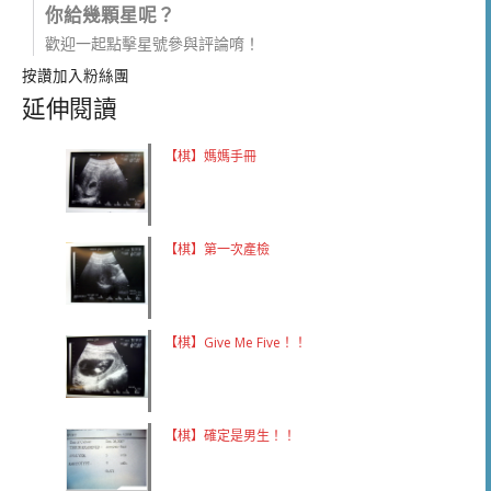
你給幾顆星呢？
歡迎一起點擊星號參與評論唷！
按讚加入粉絲團
延伸閱讀
【棋】媽媽手冊
【棋】第一次產檢
【棋】Give Me Five！！
【棋】確定是男生！！