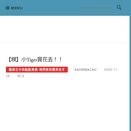
Skip
MENU
to
content
跟澳門仔凱恩去吃喝玩樂
【棋】小Tiger賞花去！！
羅家公子的點點滴滴-咱們家的寶貝兒子
KAHNMACAU
2008-11-
28
2