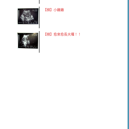
【棋】小雞雞
【棋】愈來愈長大囉！！