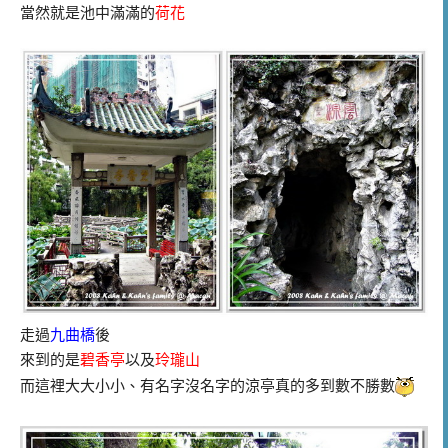
當然就是池中滿滿的
荷花
走過
九曲橋
後
來到的是
碧香亭
以及
玲瓏山
而這裡大大小小
有名字沒名字的涼亭真的多到數不勝數
、