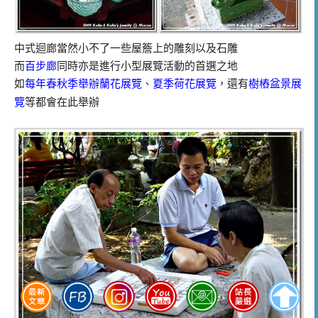
中式迴廊當然小不了一些屋簷上的雕刻以及石雕
而
百步廊
同時亦是進行小型展覽活動的首選之地
如
每年春秋季舉辦蘭花展覽
夏季荷花展覽
，還有
樹樁盆景展
、
覽
等都會在此舉辦