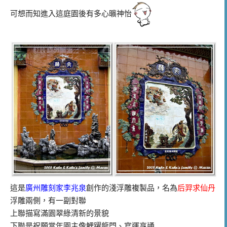
可想而知進入這庭園後有多心曠神怡
這是
廣州雕刻家李兆泉
創作的淺浮雕複製品，名為
后羿求仙丹
浮雕兩側，有一副對聯
上聯描寫滿園翠綠清新的景貌
下聯是祝願當年園主像鯉躍龍門
官運亨通
、