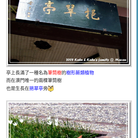
亭上長滿了一種名為
筆筒樹
的
樹形蕨類植物
而在澳門唯一的兩棵筆筒樹
也是生長在
挹翠亭
旁