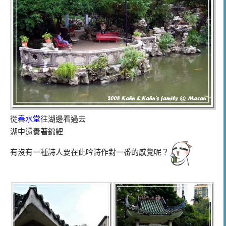
從
春水堂
往湖邊看過去
湖中還養著錦鯉
有沒有一種詩人要在此吟詩作對一番的感覺呢？