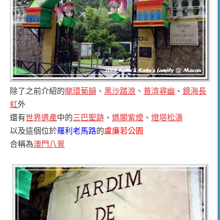
除了之前介紹的
龍環葡韻
、
黑沙踏浪
、
普濟尋幽
、
鏡海長
虹
外
還有
世界遺產
中的
三巴聖跡
、
媽閣紫煙
、
燈塔松濤
以及這個位於
羅利老馬路
的
盧廉若公園
合稱為
澳門八景