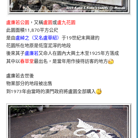
盧廉若公園
，又稱
盧園
或
盧九花園
此園面積11,870平方公尺
是由
盧綽之（又名盧華紹）
于19世紀末興建的
花園所在地原是低窪泥濘的地段
後來其子
盧廉若
又命人在園內大興土木至1925年方落成
其中以
春草堂
最出名，是當年用作接待訪客的地方
盧廉若去世後
物業部分的地段被出售
到1973年由當時的澳門政府將盧園全部購入