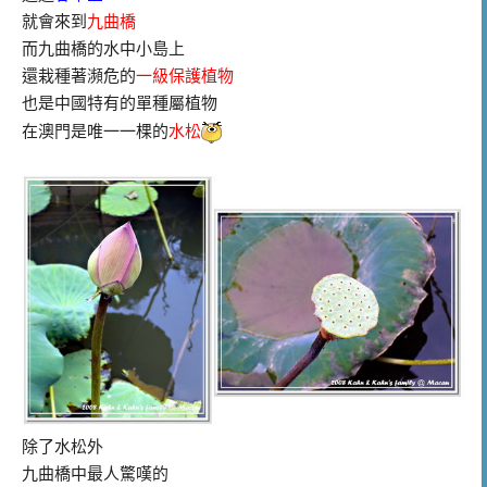
就會來到
九曲橋
而九曲橋的水中小島上
還栽種著瀕危的
一級保護植物
也是中國特有的單種屬植物
在澳門是唯一一棵的
水松
除了水松外
九曲橋中最人驚嘆的