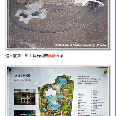
進入盧園，地上有石砌的
仙鶴
圖案