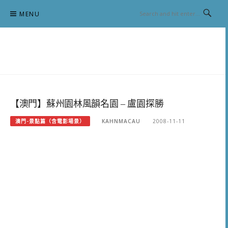
Skip
MENU
to
content
跟澳門仔凱恩去吃喝玩樂
【澳門】蘇州園林風韻名園 – 盧園探勝
澳門-景點篇（含電影場景）
KAHNMACAU
2008-11-11