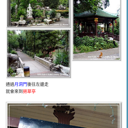
通過
月洞門
後往左邊走
就會來到
挹翠亭