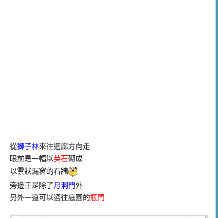
從
獅子林
來往迴廊方向走
眼前是一幅以
英石
砌成
以雲狀漏窗的石牆
旁邊正是除了
月洞門
外
另外一道可以通往庭園的
瓶門