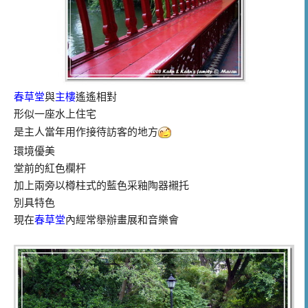
春草堂
與
主樓
遙遙相對
形似一座水上住宅
是主人當年用作接待訪客的地方
環境優美
堂前的紅色欄杆
加上兩旁以樽柱式的藍色采釉陶器襯托
別具特色
現在
春草堂
內經常舉辦畫展和音樂會