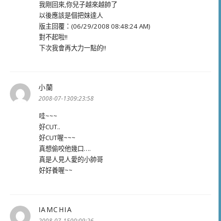
我剛回來,你兒子越來越帥了
以後應該是個把妹達人
版主回覆：(06/29/2008 08:48:24 AM)
對不起啦!!
下次我會再大力一點的!!
小蘭
表
示:
2008-07-1309:23:58
哇~~~
好CUT..
好CUT喔~~~
真想偷咬他幾口….
真是人見人愛的小帥哥
好好養喔~~
IAMCHIA
表
示:
2008-07-1500:09:26