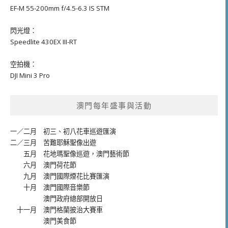
EF-M 55-200mm f/4.5-6.3 IS STM
閃光燈：
Speedlite 430EX III-RT
空拍機：
DJI Mini 3 Pro
澳門每年盛事與活動
一／二月
初三、初八花車巡遊匯演
二／三月
苦難耶穌聖像出遊
五月
花地瑪聖像巡遊
，
澳門藝術節
六月
澳門荷花節
九月
澳門國際煙花比賽匯演
十月
澳門國際音樂節
澳門政府總部開放日
十一月
澳門格蘭披治大賽車
澳門美食節