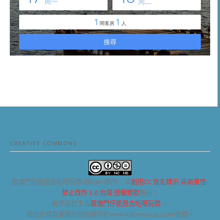
CREATIVE COMMONS
跟澳門仔凱恩去吃喝玩樂
由Kahn製作，以
創用CC 姓名標示-非商業性-
禁止改作 3.0 台灣 授權條款
釋出。
此作品衍生自
跟澳門仔凱恩去吃喝玩樂
。
超出此條款範圍外的授權可於www.kahnmacau.com查閱。