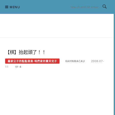
Skip
MENU
to
content
跟澳門仔凱恩去吃喝玩樂
【棋】抬起頭了！！
羅家公子的點點滴滴-咱們家的寶貝兒子
KAHNMACAU
2008-07-
11
4