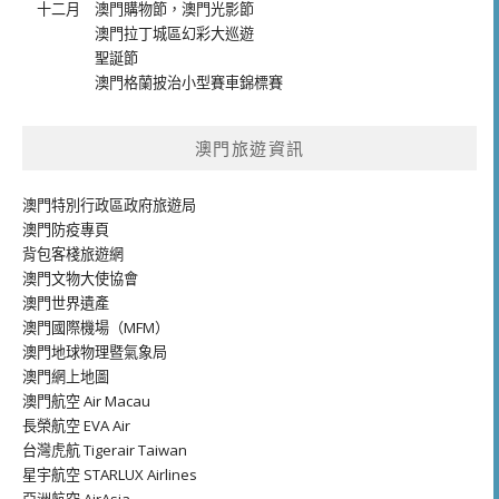
十二月
澳門購物節
，
澳門光影節
澳門拉丁城區幻彩大巡遊
聖誕節
澳門格蘭披治小型賽車錦標賽
澳門旅遊資訊
澳門特別行政區政府旅遊局
澳門防疫專頁
背包客棧旅遊網
澳門文物大使協會
澳門世界遺產
澳門國際機場（MFM）
澳門地球物理暨氣象局
澳門網上地圖
澳門航空 Air Macau
長榮航空 EVA Air
台灣虎航 Tigerair Taiwan
星宇航空 STARLUX Airlines