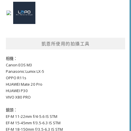
凱恩所使用的拍攝工具
相機：
Canon EOS M3
Panasonic Lumix LX-5
OPPO R11s
HUAWEI Mate 20 Pro
HUAWEI P30
VIVO X80 PRO
鏡頭：
EF-M 11-22mm f/4-5.6 IS STM
EF-M 15-45mm f/3.5-6.3 IS STM
EF-M 18-150mm f/3.5-6.3 IS STM