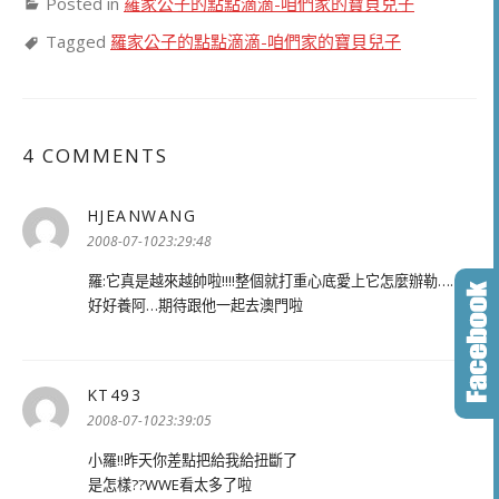
Posted in
羅家公子的點點滴滴-咱們家的寶貝兒子
Tagged
羅家公子的點點滴滴-咱們家的寶貝兒子
4 COMMENTS
HJEANWANG
表
示:
2008-07-1023:29:48
羅:它真是越來越帥啦!!!!整個就打重心底愛上它怎麼辦勒…….
好好養阿…期待跟他一起去澳門啦
KT493
表
示:
2008-07-1023:39:05
小羅!!昨天你差點把給我給扭斷了
是怎樣??WWE看太多了啦