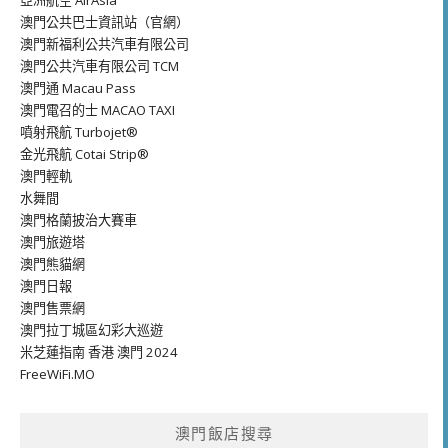
亞洲航空 AirAsia
澳門公共巴士資訊站（官網）
澳門新福利公共汽車有限公司
澳門公共汽車有限公司 TCM
澳門通 Macau Pass
澳門電召的士 MACAO TAXI
噴射飛航 Turbojet®
金光飛航 Cotai Strip®
澳門輕軌
水舞間
澳門格蘭披治大賽車
澳門旅遊塔
澳門熊貓網
澳門日報
澳門售票網
澳門拉丁城區幻彩大巡遊
米芝蓮指南 香港 澳門 2024
FreeWiFi.MO
澳門飯店搜尋