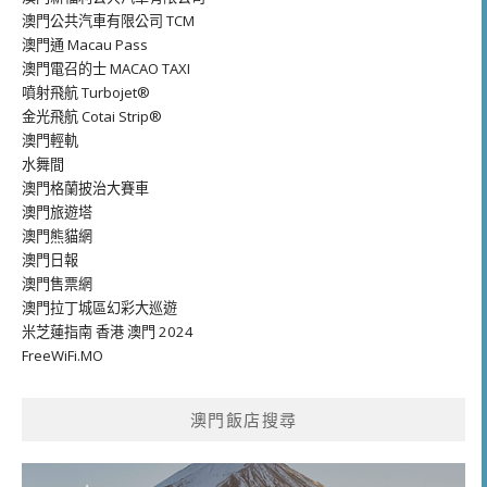
澳門公共汽車有限公司 TCM
澳門通 Macau Pass
澳門電召的士 MACAO TAXI
噴射飛航 Turbojet®
金光飛航 Cotai Strip®
澳門輕軌
水舞間
澳門格蘭披治大賽車
澳門旅遊塔
澳門熊貓網
澳門日報
澳門售票網
澳門拉丁城區幻彩大巡遊
米芝蓮指南 香港 澳門 2024
FreeWiFi.MO
澳門飯店搜尋