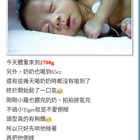
今天體重來到
2708g
另外，奶奶也喝到65cc
還有這幾天喝奶奶時都沒有嗆到了
終於開始鬆了一口氣
剛剛小羅也餵完奶奶，拍拍排氣完
不過小Tiger就是不愛側睡
頭型真的有夠醜
所以只好先哄他睡著
再把他側睡