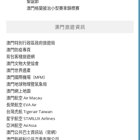
聖誕節
澳門格蘭披治小型賽車錦標賽
澳門旅遊資訊
澳門特別行政區政府旅遊局
澳門防疫專頁
背包客棧旅遊網
澳門文物大使協會
澳門世界遺產
澳門國際機場（MFM）
澳門地球物理暨氣象局
澳門網上地圖
澳門航空 Air Macau
長榮航空 EVA Air
台灣虎航 Tigerair Taiwan
星宇航空 STARLUX Airlines
亞洲航空 AirAsia
澳門公共巴士資訊站（官網）
澳門新福利公共汽車有限公司