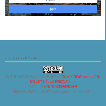
CREATIVE COMMONS
跟澳門仔凱恩去吃喝玩樂
由Kahn製作，以
創用CC 姓名標示-非商業性-
禁止改作 3.0 台灣 授權條款
釋出。
此作品衍生自
跟澳門仔凱恩去吃喝玩樂
。
超出此條款範圍外的授權可於www.kahnmacau.com查閱。