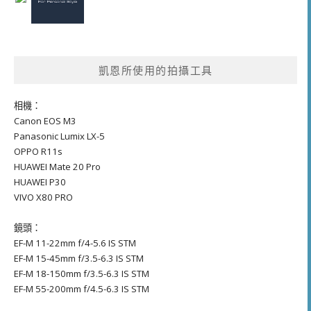
凱恩所使用的拍攝工具
相機：
Canon EOS M3
Panasonic Lumix LX-5
OPPO R11s
HUAWEI Mate 20 Pro
HUAWEI P30
VIVO X80 PRO
鏡頭：
EF-M 11-22mm f/4-5.6 IS STM
EF-M 15-45mm f/3.5-6.3 IS STM
EF-M 18-150mm f/3.5-6.3 IS STM
EF-M 55-200mm f/4.5-6.3 IS STM