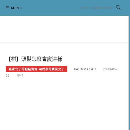
Skip
MENU
to
content
跟澳門仔凱恩去吃喝玩樂
【棋】頭髮怎麼會變這樣
羅家公子的點點滴滴-咱們家的寶貝兒子
KAHNMACAU
2008-05-
23
1