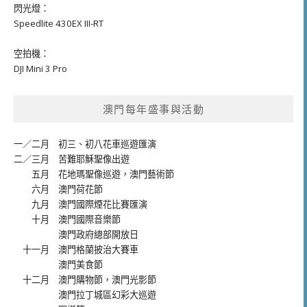
閃光燈：
Speedlite 430EX III-RT
空拍機：
DJI Mini 3 Pro
澳門每年盛事與活動
一／二月
初三、初八花車巡遊匯演
二／三月
苦難耶穌聖像出遊
五月
花地瑪聖像巡遊
，
澳門藝術節
六月
澳門荷花節
九月
澳門國際煙花比賽匯演
十月
澳門國際音樂節
澳門政府總部開放日
十一月
澳門格蘭披治大賽車
澳門美食節
十二月
澳門購物節
，
澳門光影節
澳門拉丁城區幻彩大巡遊