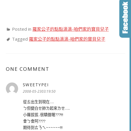
Posted in
羅家公子的點點滴滴-咱們家的寶貝兒子
Tagged
羅家公子的點點滴滴-咱們家的寶貝兒子
ONE COMMENT
SWEETYPEI
表
示:
2008-05-2303:19:50
從ㄊ出生到現在….
ㄅ但變白ㄝ帥ㄌ起來ㄌㄝ…..
小羅拔拔..很驕傲喔???!!!
會ㄅ會阿????
期待到ㄊㄋㄟ~~~~~~!!!