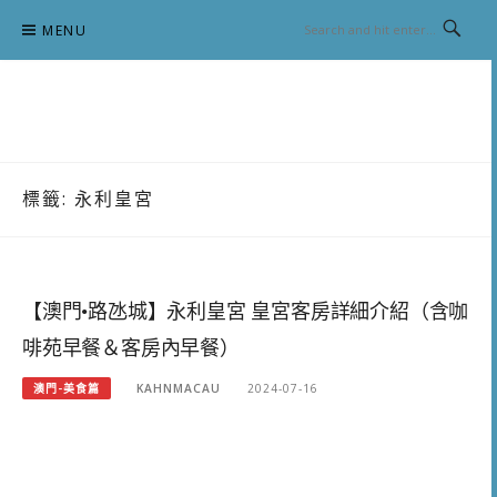
Skip
MENU
to
content
跟澳門仔凱恩去吃喝玩樂
標籤:
永利皇宮
【澳門•路氹城】永利皇宮 皇宮客房詳細介紹（含咖
啡苑早餐＆客房內早餐）
澳門-美食篇
KAHNMACAU
2024-07-16