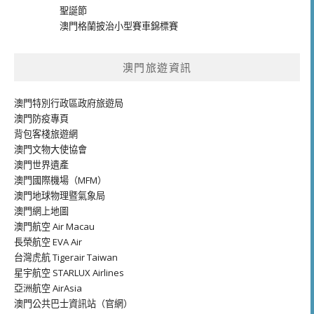
聖誕節
澳門格蘭披治小型賽車錦標賽
澳門旅遊資訊
澳門特別行政區政府旅遊局
澳門防疫專頁
背包客棧旅遊網
澳門文物大使協會
澳門世界遺產
澳門國際機場（MFM）
澳門地球物理暨氣象局
澳門網上地圖
澳門航空 Air Macau
長榮航空 EVA Air
台灣虎航 Tigerair Taiwan
星宇航空 STARLUX Airlines
亞洲航空 AirAsia
澳門公共巴士資訊站（官網）