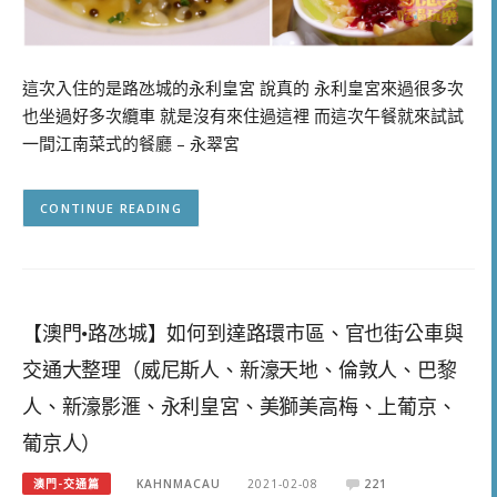
這次入住的是路氹城的永利皇宮 說真的 永利皇宮來過很多次
也坐過好多次纜車 就是沒有來住過這裡 而這次午餐就來試試
一間江南菜式的餐廳 – 永翠宮
CONTINUE READING
【澳門•路氹城】如何到達路環市區、官也街公車與
交通大整理（威尼斯人、新濠天地、倫敦人、巴黎
人、新濠影滙、永利皇宮、美獅美高梅、上葡京、
葡京人）
澳門-交通篇
KAHNMACAU
2021-02-08
221