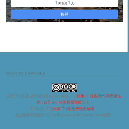
CREATIVE COMMONS
跟澳門仔凱恩去吃喝玩樂
由Kahn製作，以
創用CC 姓名標示-非商業性-
禁止改作 3.0 台灣 授權條款
釋出。
此作品衍生自
跟澳門仔凱恩去吃喝玩樂
。
超出此條款範圍外的授權可於www.kahnmacau.com查閱。