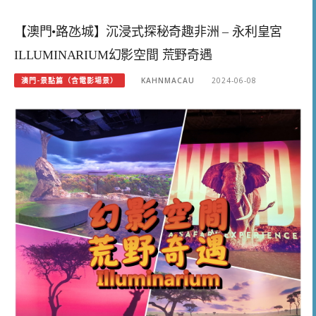
【澳門•路氹城】沉浸式探秘奇趣非洲 – 永利皇宮
ILLUMINARIUM幻影空間 荒野奇遇
澳門-景點篇（含電影場景）
KAHNMACAU
2024-06-08