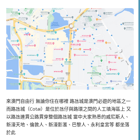
來澳門自由行 無論你住在哪裡 路氹城是澳門必遊的地區之一
而路氹城（Cotai）是位於氹仔與路環之間的人工填海區上 又
以路氹連貫公路貫穿整個路氹城 當中大家熟悉的威尼斯人、
新濠天地、倫敦人、新濠影滙、巴黎人、永利皇宮等 都坐落
於此