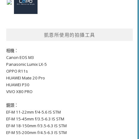
凱恩所使用的拍攝工具
相機：
Canon EOS M3
Panasonic Lumix LX-5
OPPO R11s
HUAWEI Mate 20 Pro
HUAWEI P30
VIVO X80 PRO
鏡頭：
EF-M 11-22mm f/4-5.6 IS STM
EF-M 15-45mm f/3.5-6.3 IS STM
EF-M 18-150mm f/3.5-6.3 IS STM
EF-M 55-200mm f/4.5-6.3 IS STM