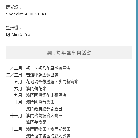
閃光燈：
Speedlite 430EX III-RT
空拍機：
DJI Mini 3 Pro
澳門每年盛事與活動
一／二月
初三、初八花車巡遊匯演
二／三月
苦難耶穌聖像出遊
五月
花地瑪聖像巡遊
，
澳門藝術節
六月
澳門荷花節
九月
澳門國際煙花比賽匯演
十月
澳門國際音樂節
澳門政府總部開放日
十一月
澳門格蘭披治大賽車
澳門美食節
十二月
澳門購物節
，
澳門光影節
澳門拉丁城區幻彩大巡遊