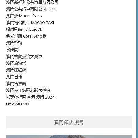
澳門新福利公共汽車有限公司
澳門公共汽車有限公司 TCM
澳門通 Macau Pass
澳門電召的士 MACAO TAXI
噴射飛航 Turbojet®
金光飛航 Cotai Strip®
澳門輕軌
水舞間
澳門格蘭披治大賽車
澳門旅遊塔
澳門熊貓網
澳門日報
澳門售票網
澳門拉丁城區幻彩大巡遊
米芝蓮指南 香港 澳門 2024
FreeWiFi.MO
澳門飯店搜尋