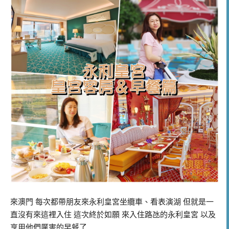
來澳門 每次都帶朋友來永利皇宮坐纜車、看表演湖 但就是一
直沒有來這裡入住 這次終於如願 來入住路氹的永利皇宮 以及
享用他們厲害的早餐了