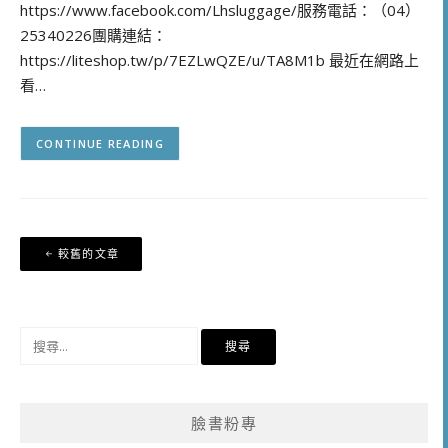
https://www.facebook.com/Lhsluggage/服務電話：（04）
25340226團購連結：
https://liteshop.tw/p/7EZLwQZE/u/TA8M1b 最近在網路上
看…
CONTINUE READING
文
較舊的文章
章
導
覽
搜
尋
關
鍵
臉書粉專
字: