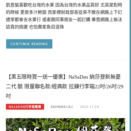
凱恩蠻喜歡吃台灣的水果 因為台灣的水果品質好 尤其是對時
的時候 更是多汁鮮甜 而家裡財政部長從來不敢在網路上下訂
通常都會去水果行 或者跟同事朋友一起訂購 畢竟網路上無法
認真的挑選 也怕賣家魚目混珠
CONTINUE READING
【黑五限時買一送一優惠】NaSaDen 納莎登新無憂
二代 酼 限量聯名款/經典款 拉鍊行李箱22吋/26吋/29
吋
NASADEN行李箱團購
KAHNMACAU
2022-11-24