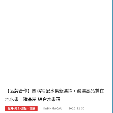
【品牌合作】團購宅配水果新選擇，嚴選高品質在
地水果 – 糧品屋 綜合水果箱
台灣-美食-甜點、糕餅
KAHNMACAU
2022-12-30