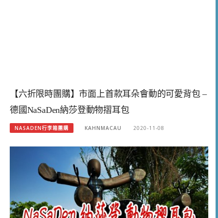
【六折限時團購】市面上首款耳朵會動的可愛背包 –
德國NaSaDen納莎登動物摺耳包
NASADEN行李箱團購
KAHNMACAU
2020-11-08