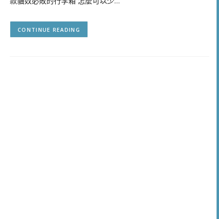
款貓奴必敗的行李箱 怎麼可以少…
CONTINUE READING