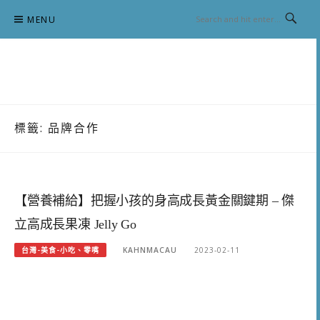
Skip
MENU
to
content
跟澳門仔凱恩去吃喝玩樂
標籤:
品牌合作
【營養補給】把握小孩的身高成長黃金關鍵期 – 傑
立高成長果凍 Jelly Go
台灣-美食-小吃、零嘴
KAHNMACAU
2023-02-11