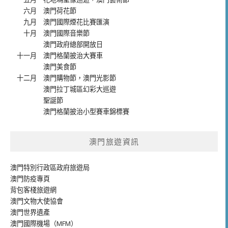
六月
澳門荷花節
九月
澳門國際煙花比賽匯演
十月
澳門國際音樂節
澳門政府總部開放日
十一月
澳門格蘭披治大賽車
澳門美食節
十二月
澳門購物節
，
澳門光影節
澳門拉丁城區幻彩大巡遊
聖誕節
澳門格蘭披治小型賽車錦標賽
澳門旅遊資訊
澳門特別行政區政府旅遊局
澳門防疫專頁
背包客棧旅遊網
澳門文物大使協會
澳門世界遺產
澳門國際機場（MFM）