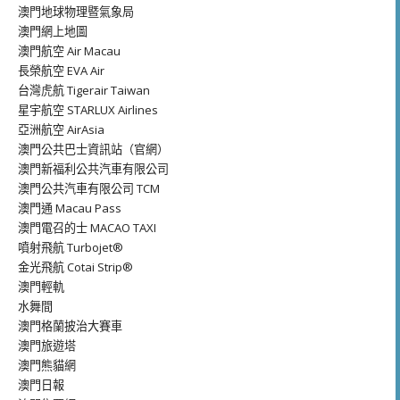
澳門地球物理暨氣象局
澳門網上地圖
澳門航空 Air Macau
長榮航空 EVA Air
台灣虎航 Tigerair Taiwan
星宇航空 STARLUX Airlines
亞洲航空 AirAsia
澳門公共巴士資訊站（官網）
澳門新福利公共汽車有限公司
澳門公共汽車有限公司 TCM
澳門通 Macau Pass
澳門電召的士 MACAO TAXI
噴射飛航 Turbojet®
金光飛航 Cotai Strip®
澳門輕軌
水舞間
澳門格蘭披治大賽車
澳門旅遊塔
澳門熊貓網
澳門日報