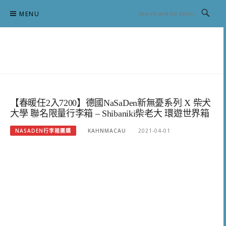
Skip
MENU
to
content
跟澳門仔凱恩去吃喝玩樂
【春暖任2入7200】德國NaSaDen新無憂系列 X 柴犬
大學 聯名限量行李箱 – Shibaniki柴老大 環遊世界箱
NASADEN行李箱團購
KAHNMACAU
2021-04-01