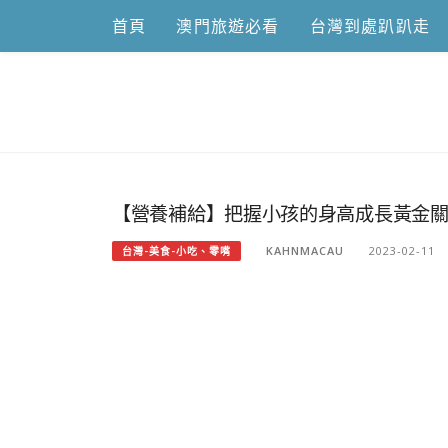
Skip
首頁
澳門旅遊必看
台灣到處趴趴走
to
content
跟澳門仔凱
【營養補給】把握小孩的身高成長黃金關鍵期 –
KAHNMACAU
2023-02-11
台灣-美食-小吃、零嘴