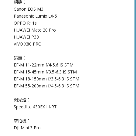
相機：
Canon EOS M3
Panasonic Lumix LX-5
OPPO R11s
HUAWEI Mate 20 Pro
HUAWEI P30
VIVO X80 PRO
鏡頭：
EF-M 11-22mm f/4-5.6 IS STM
EF-M 15-45mm f/3.5-6.3 IS STM
EF-M 18-150mm f/3.5-6.3 IS STM
EF-M 55-200mm f/4.5-6.3 IS STM
閃光燈：
Speedlite 430EX III-RT
空拍機：
DJI Mini 3 Pro