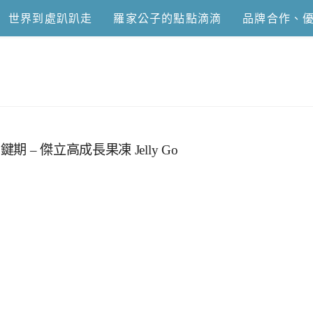
世界到處趴趴走
羅家公子的點點滴滴
品牌合作、
恩去吃喝玩樂
 傑立高成長果凍 Jelly Go