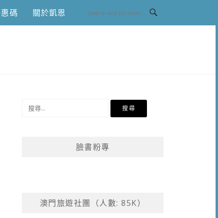
優惠碼
關於凱恩
搜
尋
關
鍵
臉書粉專
字:
澳門旅遊社團（人數: 85K）