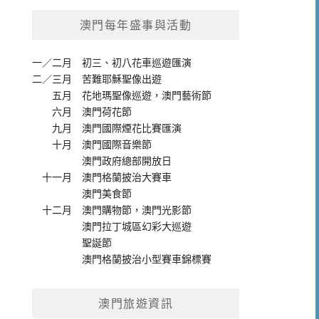
澳門每年盛事與活動
一／二月
初三、初八花車巡遊匯演
二／三月
苦難耶穌聖像出遊
五月
花地瑪聖像巡遊
，
澳門藝術節
六月
澳門荷花節
九月
澳門國際煙花比賽匯演
十月
澳門國際音樂節
澳門政府總部開放日
十一月
澳門格蘭披治大賽車
澳門美食節
十二月
澳門購物節
，
澳門光影節
澳門拉丁城區幻彩大巡遊
聖誕節
澳門格蘭披治小型賽車錦標賽
澳門旅遊資訊