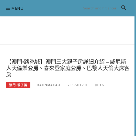
Skip
MENU
to
content
跟澳門仔凱恩去吃喝玩樂
【澳門•路氹城】澳門三大親子房詳細介紹 – 威尼斯
人天倫樂套房、喜來登家庭套房、巴黎人天倫大床客
房
澳門-親子篇
KAHNMACAU
2017-01-10
16