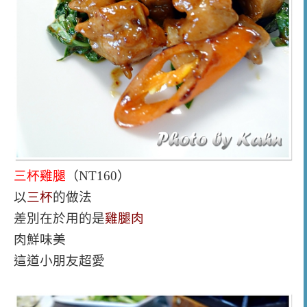
三杯雞腿
（NT160）
以
三杯
的做法
差別在於用的是
雞腿肉
肉鮮味美
這道小朋友超愛