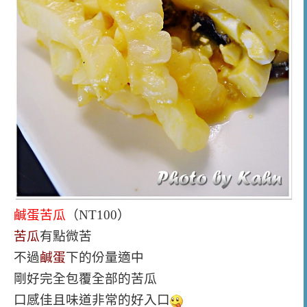
鹹蛋苦瓜
（NT100）
苦瓜
有點微苦
不過
鹹蛋
下的份量適中
剛好完全包覆全部的苦瓜
口感佳且味道非常的好入口