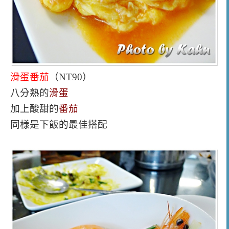
滑蛋番茄
（NT90）
八分熟的
滑蛋
加上酸甜的
番茄
同樣是下飯的最佳搭配