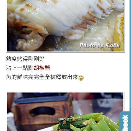
熟度烤得剛剛好
沾上一點點
胡椒鹽
魚的鮮味完完全全被釋放出來