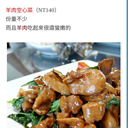
羊肉空心菜
（NT140）
份量不少
而且
羊肉
吃起來很還蠻嫩的