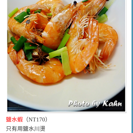
鹽水蝦
（NT170）
只有用鹽水川燙