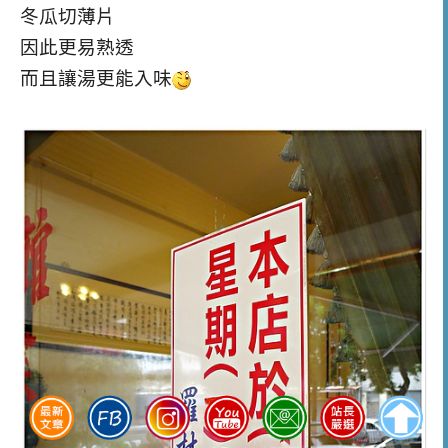
冬瓜切薄片
因此更易熟透
而且讓湯更能入味