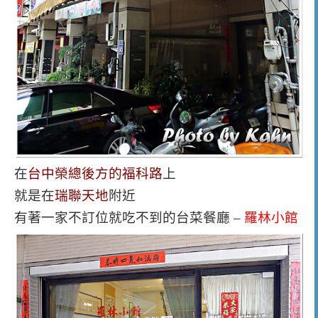
在
台中榮總後方的福科路
上
就是在
瑞聯天地
附近
有著一家不訂位就吃不到的台菜餐廳 –
羅林小館