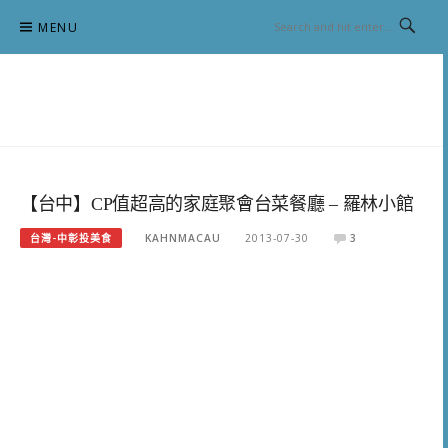
Skip
MENU
to
content
跟澳門仔凱恩去吃喝玩樂
【台中】CP值超高的家庭聚會台菜餐廳 – 羅林小館
台灣-中彰投美食
KAHNMACAU
2013-07-30
3