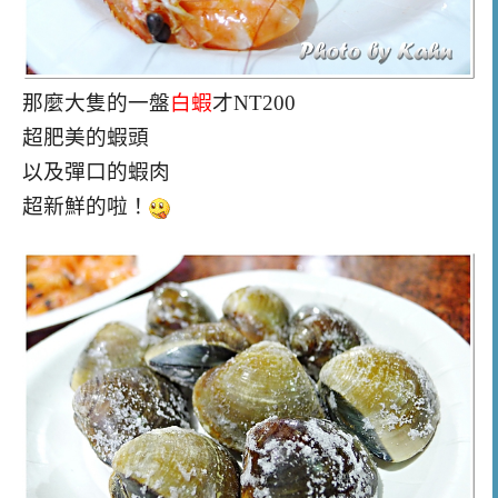
那麼大隻的一盤
白蝦
才NT200
超肥美的蝦頭
以及彈口的蝦肉
超新鮮的啦！