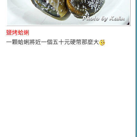
鹽烤蛤蜊
一顆蛤蜊將近一個五十元硬幣那麼大