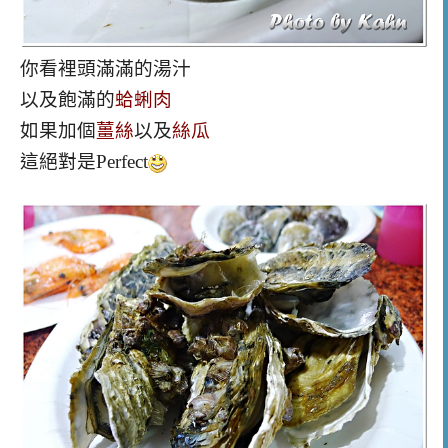
你看裡頭滿滿的湯汁
以及飽滿的
蛤蜊肉
如果加個
薑絲
以及
絲瓜
這絕對是Perfect