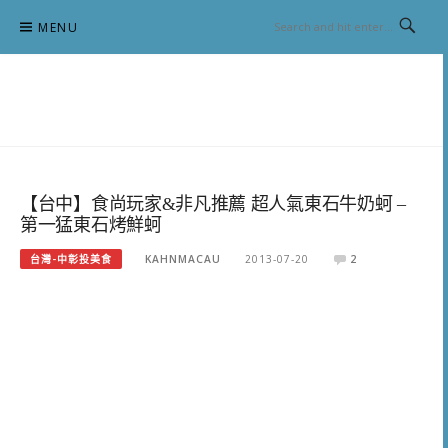
Skip
MENU
to
content
跟澳門仔凱恩去吃喝玩樂
【台中】食尚玩家&非凡推薦 超人氣東石牛奶蚵 –
第一猛東石烤鮮蚵
台灣-中彰投美食
KAHNMACAU
2013-07-20
2