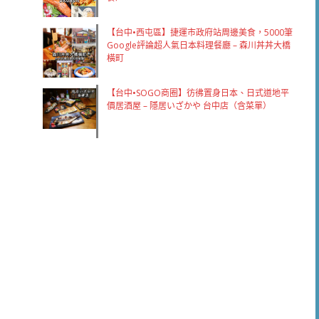
【台中•西屯區】捷運市政府站周邊美食，5000筆
Google評論超人氣日本料理餐廳 – 森川丼丼大橋
橫町
【台中•SOGO商圈】彷彿置身日本、日式道地平
價居酒屋 – 隱居いざかや 台中店（含菜單）