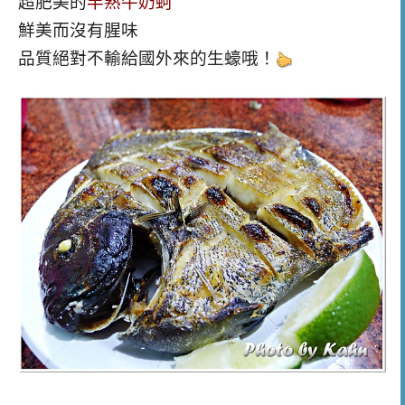
超肥美的
半熟牛奶蚵
鮮美而沒有腥味
品質絕對不輸給國外來的生蠔哦！