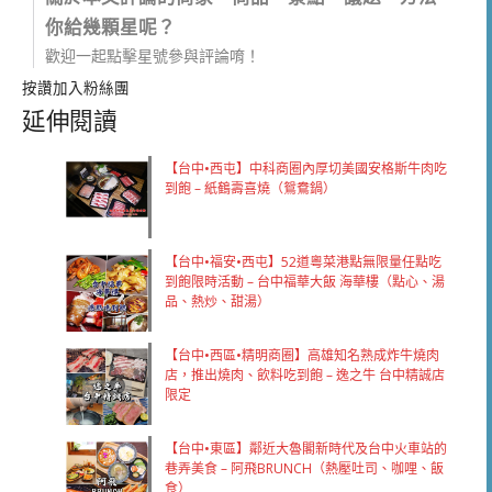
你給幾顆星呢？
歡迎一起點擊星號參與評論唷！
按讚加入粉絲團
延伸閱讀
【台中•西屯】中科商圈內厚切美國安格斯牛肉吃
到飽 – 紙鶴壽喜燒（鴛鴦鍋）
【台中•福安•西屯】52道粵菜港點無限量任點吃
到飽限時活動 – 台中福華大飯 海華樓（點心、湯
品、熱炒、甜湯）
【台中•西區•精明商圈】高雄知名熟成炸牛燒肉
店，推出燒肉、飲料吃到飽 – 逸之牛 台中精誠店
限定
【台中•東區】鄰近大魯閣新時代及台中火車站的
巷弄美食 – 阿飛BRUNCH（熱壓吐司、咖哩、飯
食）