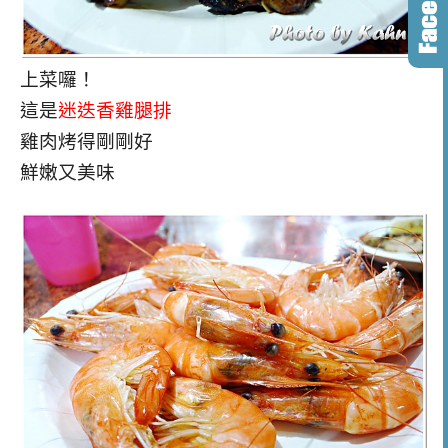
上菜囉！
這是
迷迭香雞腿排
雞肉烤得剛剛好
鮮嫩又美味