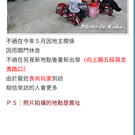
不過在今年
５月因地主關係
因而關門休息
不過在另覓新地點後重新出發
（向上路五段與忠
勇路口）
由於最近
食尚玩家
到訪
相信來訪的人會更多
ＰＳ：照片拍攝的地點是舊址