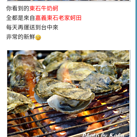
你看到的
東石牛奶蚵
全都是來自
嘉義東石老家蚵田
每天再運送到台中來
非常的新鮮