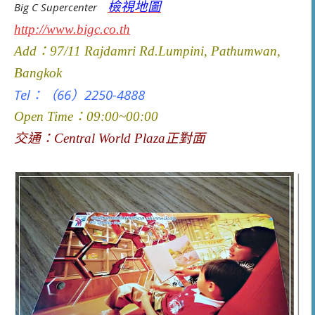
檢視地圖
Big C Supercenter
http://www.bigc.co.th
Add：97/11 Rajdamri Rd.Lumpini, Pathumwan,
Bangkok
Tel：（66）2250-4888
Open Time：09:00~00:00
交通：
Central World Plaza正對面