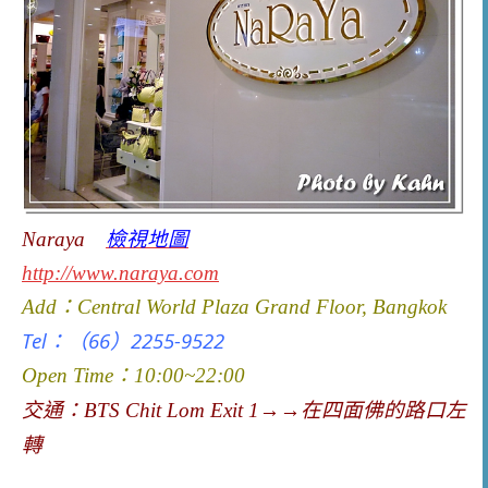
Naraya
檢視地圖
http://www.naraya.com
Add：Central World Plaza Grand Floor
, Bangkok
Tel：（66）2255-9522
Open Time：10:00~22:00
交通：
BTS Chit Lom Exit 1→→在四面佛的路口左
轉