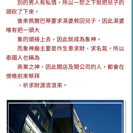
別的男人有私情，所以一怒之下就把兒子的
頭砍了下來。
後來佩爾巴蒂要求濕婆救回兒子，因此濕婆
唯有把一頭大
象的頭接上去，因此就成為象神。
而象神廟主要是作生意求財、求名氣，所以
泰國人也稱為
商業之神，因此開店及開公司的人，都會在
傍晚前來祭拜
，祈求財源滾滾來。