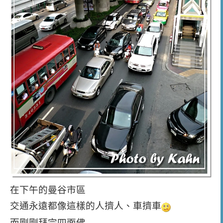
在下午的曼谷市區
交通永遠都像這樣的人擠人、車擠車
而剛剛拜完四面佛