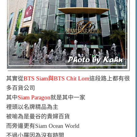
其實從
BTS Siam與BTS Chit Lom
這段路上
都有很
多百貨公司
其中
Siam Paragon
就是其中一家
裡頭以名牌精品為主
被喻為是曼谷的貴婦百貨
而旁邊更有Siam Ocean World
不過小羅因為沒有時間