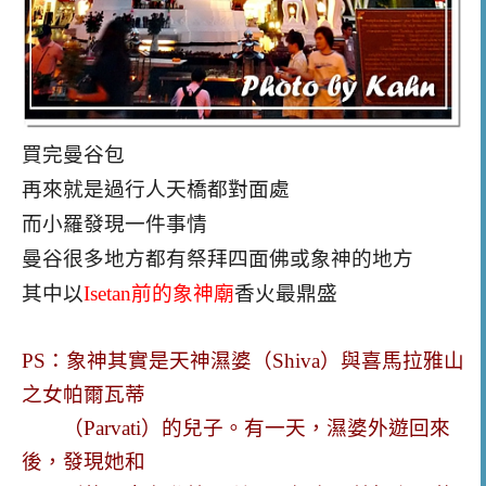
買完曼谷包
再來就是過行人天橋都對面處
而小羅發現一件事情
曼谷很多地方都有祭拜四面佛或象神的地
方
其中以
Isetan前的象神廟
香火最鼎盛
PS：象神其實是天神濕婆（Shiva）與喜馬拉雅山
之女帕爾瓦蒂
（Parvati）的兒子。有一天，濕婆外遊回來
後，發現她和