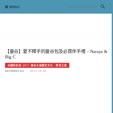
Skip
MENU
to
content
跟澳門仔凱恩去吃喝玩樂
【曼谷】愛不釋手的曼谷包及必買伴手禮 – Naraya &
Big C
出國趴趴走-2011 曼谷大城歷史文化、舒活之旅
KAHNMACAU
2012-10-20