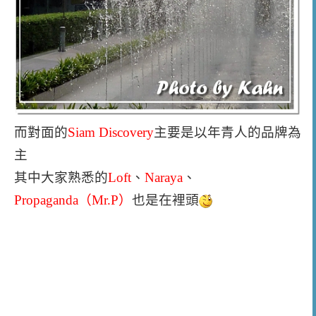
而對面的
Siam Discovery
主要是以年青人的品牌為
主
其中大家熟悉的
Loft
、
Naraya
、
Propaganda（Mr.P）
也是在裡頭