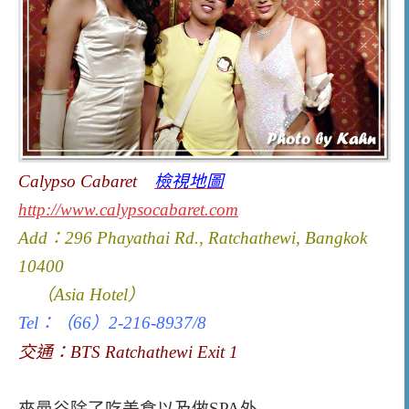
Calypso Cabaret
檢視地圖
http://www.calypsocabaret.com
Add：296 Phayathai Rd., Ratchathewi, Bangkok
10400
（Asia Hotel）
Tel
：（66）
2-216-8937/8
交通：BTS Ratchathewi Exit 1
來曼谷除了吃美食以及做SPA外