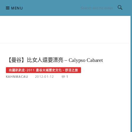
Skip
MENU
to
content
跟澳門仔凱恩去吃喝玩樂
【曼谷】比女人還要漂亮 – Calypso Cabaret
出國趴趴走-2011 曼谷大城歷史文化、舒活之旅
KAHNMACAU
2012-01-12
1