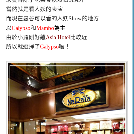
當然就是看人妖的表演
而現在曼谷可以看的人妖Show的地方
為主
以
Calypso
和
Mambo
由於小羅剛好離
Asia Hotel
比較近
所以就選擇了
Calypso
囉！