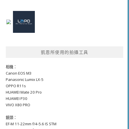
凱恩所使用的拍攝工具
相機：
Canon EOS M3
Panasonic Lumix LX-5
OPPO R11s
HUAWEI Mate 20 Pro
HUAWEI P30
VIVO X80 PRO
鏡頭：
EF-M 11-22mm f/4-5.6 IS STM