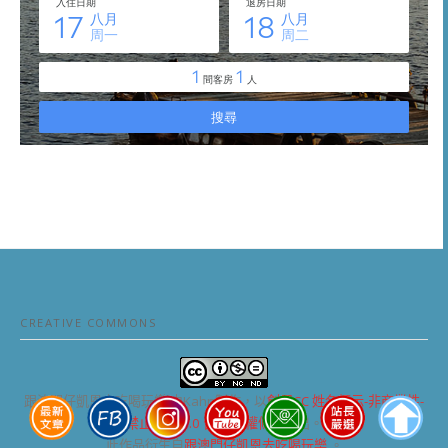
CREATIVE COMMONS
跟澳門仔凱恩去吃喝玩樂
由Kahn製作，以
創用CC 姓名標示-非商業性-
禁止改作 3.0 台灣 授權條款
釋出。
此作品衍生自
跟澳門仔凱恩去吃喝玩樂
。