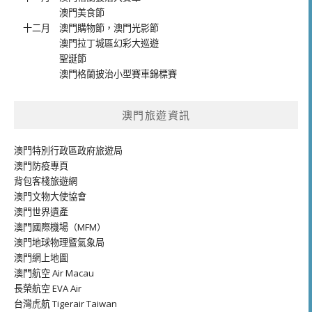
澳門美食節
十二月
澳門購物節
，
澳門光影節
澳門拉丁城區幻彩大巡遊
聖誕節
澳門格蘭披治小型賽車錦標賽
澳門旅遊資訊
澳門特別行政區政府旅遊局
澳門防疫專頁
背包客棧旅遊網
澳門文物大使協會
澳門世界遺產
澳門國際機場（MFM）
澳門地球物理暨氣象局
澳門網上地圖
澳門航空 Air Macau
長榮航空 EVA Air
台灣虎航 Tigerair Taiwan