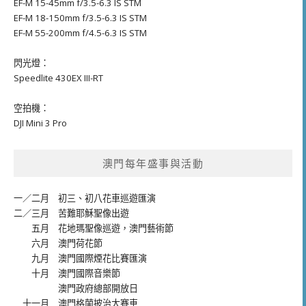
EF-M 15-45mm f/3.5-6.3 IS STM
EF-M 18-150mm f/3.5-6.3 IS STM
EF-M 55-200mm f/4.5-6.3 IS STM
閃光燈：
Speedlite 430EX III-RT
空拍機：
DJI Mini 3 Pro
澳門每年盛事與活動
一／二月
初三、初八花車巡遊匯演
二／三月
苦難耶穌聖像出遊
五月
花地瑪聖像巡遊
，
澳門藝術節
六月
澳門荷花節
九月
澳門國際煙花比賽匯演
十月
澳門國際音樂節
澳門政府總部開放日
十一月
澳門格蘭披治大賽車