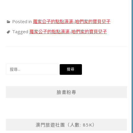
Posted in
羅家公子的點點滴滴-咱們家的寶貝兒子
Tagged
羅家公子的點點滴滴-咱們家的寶貝兒子
搜
尋
關
鍵
臉書粉專
字:
澳門旅遊社團（人數: 85K）