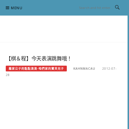
Skip
MENU
to
content
跟澳門仔凱恩去吃喝玩樂
【棋＆程】今天表演跳舞哦！
羅家公子的點點滴滴-咱們家的寶貝兒子
KAHNMACAU
2012-07-
28