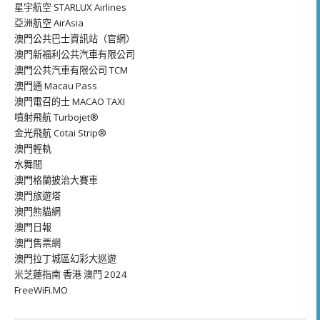
星宇航空 STARLUX Airlines
亞洲航空 AirAsia
澳門公共巴士資訊站（官網）
澳門新福利公共汽車有限公司
澳門公共汽車有限公司 TCM
澳門通 Macau Pass
澳門電召的士 MACAO TAXI
噴射飛航 Turbojet®
金光飛航 Cotai Strip®
澳門輕軌
水舞間
澳門格蘭披治大賽車
澳門旅遊塔
澳門熊貓網
澳門日報
澳門售票網
澳門拉丁城區幻彩大巡遊
米芝蓮指南 香港 澳門 2024
FreeWiFi.MO