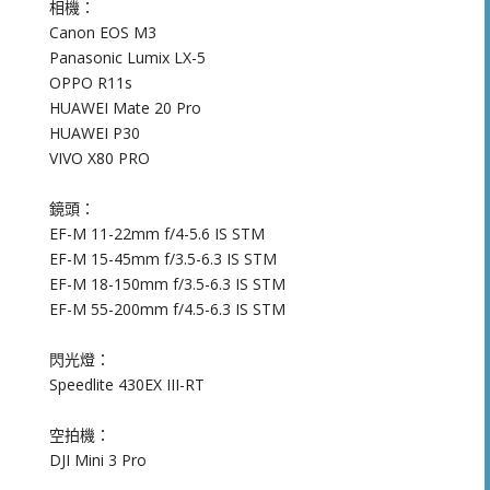
相機：
Canon EOS M3
Panasonic Lumix LX-5
OPPO R11s
HUAWEI Mate 20 Pro
HUAWEI P30
VIVO X80 PRO
鏡頭：
EF-M 11-22mm f/4-5.6 IS STM
EF-M 15-45mm f/3.5-6.3 IS STM
EF-M 18-150mm f/3.5-6.3 IS STM
EF-M 55-200mm f/4.5-6.3 IS STM
閃光燈：
Speedlite 430EX III-RT
空拍機：
DJI Mini 3 Pro