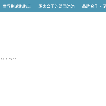
世界到處趴趴走
羅家公子的點點滴滴
品牌合作、
恩去吃喝玩樂
2012-03-23