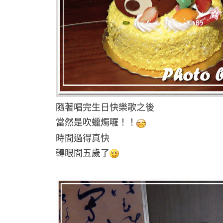
隨著唱完生日快樂歌之後
當然是吹蠟燭囉！！
時間過得真快
轉眼間五歲了