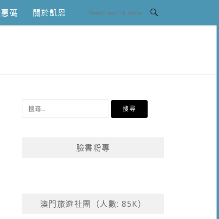
優惠碼
關於凱恩
搜
尋
關
鍵
臉書粉專
字:
澳門旅遊社團（人數: 85K）