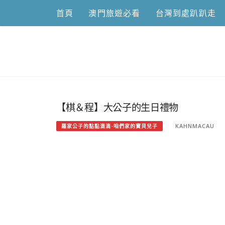
Skip
首頁
澳門旅遊必看
台灣到處趴趴走
to
content
跟澳門仔凱
【棋＆程】大公子的生日禮物
KAHNMACAU
羅家公子的點點滴滴-咱們家的寶貝兒子