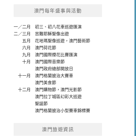
澳門每年盛事與活動
一／二月
初三、初八花車巡遊匯演
二／三月
苦難耶穌聖像出遊
五月
花地瑪聖像巡遊
，
澳門藝術節
六月
澳門荷花節
九月
澳門國際煙花比賽匯演
十月
澳門國際音樂節
澳門政府總部開放日
十一月
澳門格蘭披治大賽車
澳門美食節
十二月
澳門購物節
，
澳門光影節
澳門拉丁城區幻彩大巡遊
聖誕節
澳門格蘭披治小型賽車錦標賽
澳門旅遊資訊