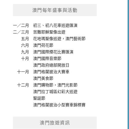
澳門每年盛事與活動
一／二月
初三、初八花車巡遊匯演
二／三月
苦難耶穌聖像出遊
五月
花地瑪聖像巡遊
，
澳門藝術節
六月
澳門荷花節
九月
澳門國際煙花比賽匯演
十月
澳門國際音樂節
澳門政府總部開放日
十一月
澳門格蘭披治大賽車
澳門美食節
十二月
澳門購物節
，
澳門光影節
澳門拉丁城區幻彩大巡遊
聖誕節
澳門格蘭披治小型賽車錦標賽
澳門旅遊資訊