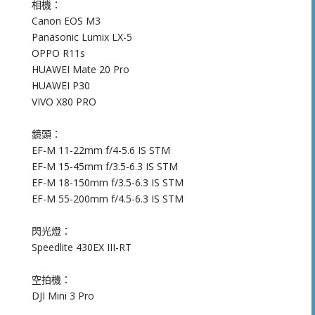
相機：
Canon EOS M3
Panasonic Lumix LX-5
OPPO R11s
HUAWEI Mate 20 Pro
HUAWEI P30
VIVO X80 PRO
鏡頭：
EF-M 11-22mm f/4-5.6 IS STM
EF-M 15-45mm f/3.5-6.3 IS STM
EF-M 18-150mm f/3.5-6.3 IS STM
EF-M 55-200mm f/4.5-6.3 IS STM
閃光燈：
Speedlite 430EX III-RT
空拍機：
DJI Mini 3 Pro