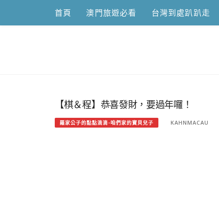
Skip
首頁
澳門旅遊必看
台灣到處趴趴走
to
content
跟澳門仔凱
【棋＆程】恭喜發財，要過年囉！
KAHNMACAU
羅家公子的點點滴滴-咱們家的寶貝兒子