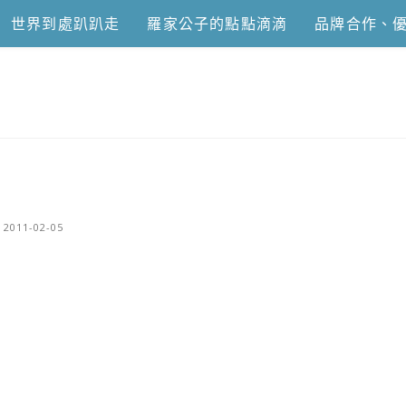
世界到處趴趴走
羅家公子的點點滴滴
品牌合作、
恩去吃喝玩樂
2011-02-05