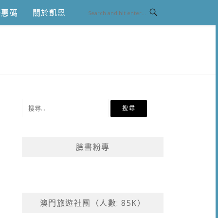
優惠碼
關於凱恩
搜
尋
關
鍵
臉書粉專
字:
澳門旅遊社團（人數: 85K）