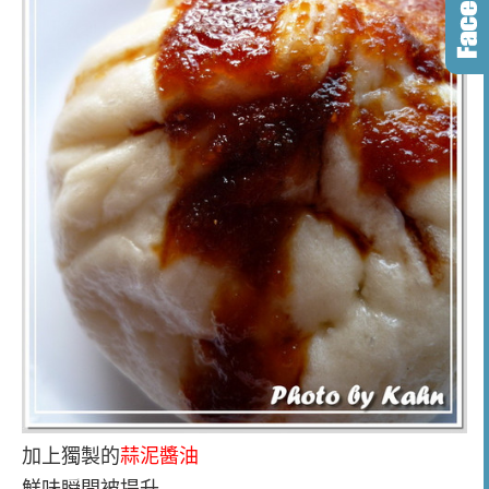
加上獨製的
蒜泥醬油
鮮味瞬間被提升