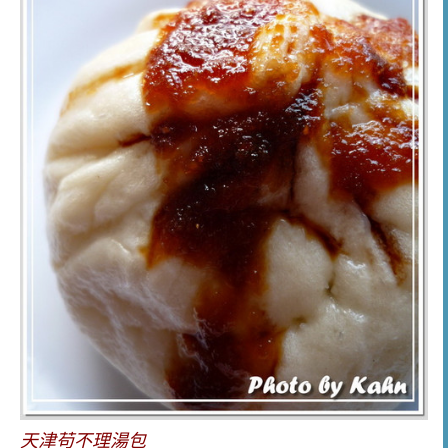
天津苟不理湯包