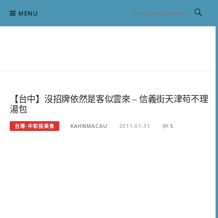
Skip
MENU
to
content
跟澳門仔凱恩去吃喝玩樂
【台中】沒招牌依然是客似雲來 – 信義街天津苟不理
湯包
台灣-中彰投美食
KAHNMACAU
2011-01-31
5