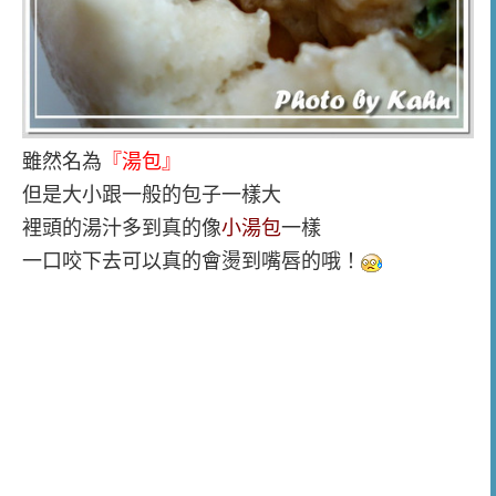
雖然名為
『湯包』
但是大小跟一般的包子一樣大
裡頭的湯汁多到真的像
小湯包
一樣
一口咬下去可以真的會燙到嘴唇的哦！