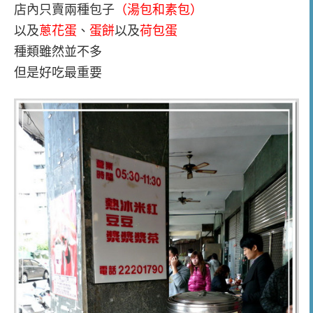
店內只賣兩種包子
（湯包和素包）
以及
蔥花蛋
、
蛋餅
以及
荷包蛋
種類雖然並不多
但是好吃最重要