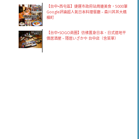
【台中•西屯區】捷運市政府站周邊美食，5000筆
Google評論超人氣日本料理餐廳 – 森川丼丼大橋
橫町
【台中•SOGO商圈】彷彿置身日本、日式道地平
價居酒屋 – 隱居いざかや 台中店（含菜單）