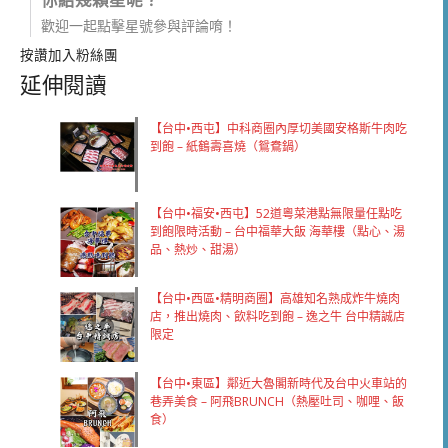
歡迎一起點擊星號參與評論唷！
按讚加入粉絲團
延伸閱讀
【台中•西屯】中科商圈內厚切美國安格斯牛肉吃
到飽 – 紙鶴壽喜燒（鴛鴦鍋）
【台中•福安•西屯】52道粵菜港點無限量任點吃
到飽限時活動 – 台中福華大飯 海華樓（點心、湯
品、熱炒、甜湯）
【台中•西區•精明商圈】高雄知名熟成炸牛燒肉
店，推出燒肉、飲料吃到飽 – 逸之牛 台中精誠店
限定
【台中•東區】鄰近大魯閣新時代及台中火車站的
巷弄美食 – 阿飛BRUNCH（熱壓吐司、咖哩、飯
食）