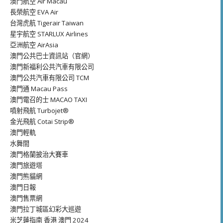
澳門航空 Air Macau
長榮航空 EVA Air
台灣虎航 Tigerair Taiwan
星宇航空 STARLUX Airlines
亞洲航空 AirAsia
澳門公共巴士資訊站（官網）
澳門新福利公共汽車有限公司
澳門公共汽車有限公司 TCM
澳門通 Macau Pass
澳門電召的士 MACAO TAXI
噴射飛航 Turbojet®
金光飛航 Cotai Strip®
澳門輕軌
水舞間
澳門格蘭披治大賽車
澳門旅遊塔
澳門熊貓網
澳門日報
澳門售票網
澳門拉丁城區幻彩大巡遊
米芝蓮指南 香港 澳門 2024