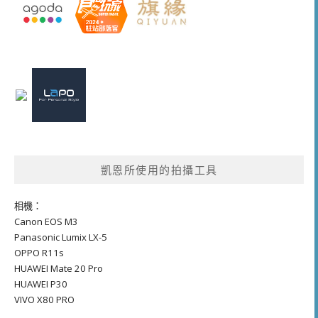
凱恩所使用的拍攝工具
相機：
Canon EOS M3
Panasonic Lumix LX-5
OPPO R11s
HUAWEI Mate 20 Pro
HUAWEI P30
VIVO X80 PRO