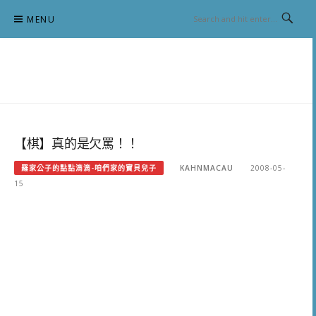
Skip
MENU
to
content
跟澳門仔凱恩去吃喝玩樂
【棋】真的是欠罵！！
羅家公子的點點滴滴-咱們家的寶貝兒子
KAHNMACAU
2008-05-
15