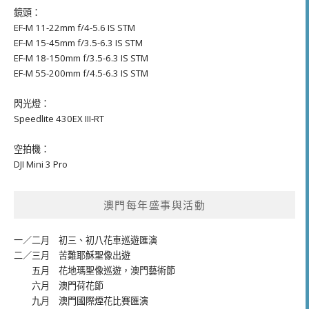
鏡頭：
EF-M 11-22mm f/4-5.6 IS STM
EF-M 15-45mm f/3.5-6.3 IS STM
EF-M 18-150mm f/3.5-6.3 IS STM
EF-M 55-200mm f/4.5-6.3 IS STM
閃光燈：
Speedlite 430EX III-RT
空拍機：
DJI Mini 3 Pro
澳門每年盛事與活動
一／二月
初三、初八花車巡遊匯演
二／三月
苦難耶穌聖像出遊
五月
花地瑪聖像巡遊
，
澳門藝術節
六月
澳門荷花節
九月
澳門國際煙花比賽匯演