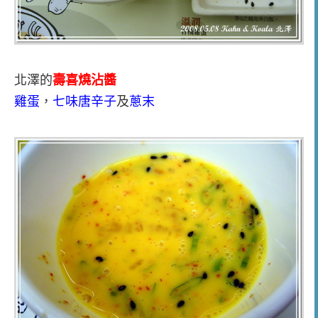
北澤的
壽喜燒沾醬
雞蛋
，
七味唐辛子
及
蔥末