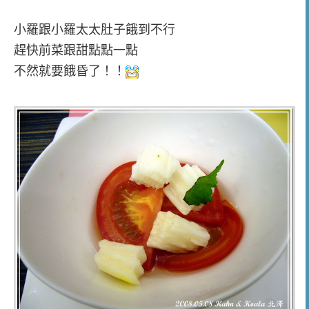
小羅跟小羅太太肚子餓到不行
趕快前菜跟甜點點一點
不然就要餓昏了！！