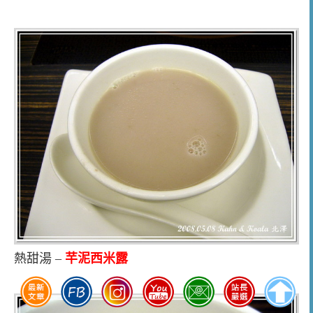
熱甜湯 –
芉泥西米露