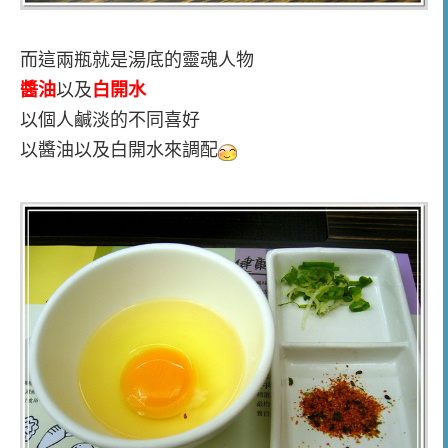
而這兩瓶就是湯底的靈魂人物
醬油
以及
白開水
以個人鹹淡的不同喜好
以醬油以及白開水來調配