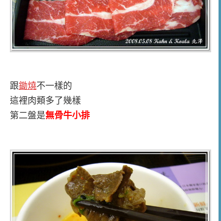
跟
鋤燒
不一樣的
這裡肉類多了幾樣
第二盤是
無骨牛小排