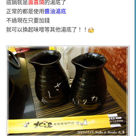
這鍋就是
壽喜燒
的湯底了
正常的都是使用
醬油湯底
不過現在只要加錢
就可以換起味噌等其他湯底了！！