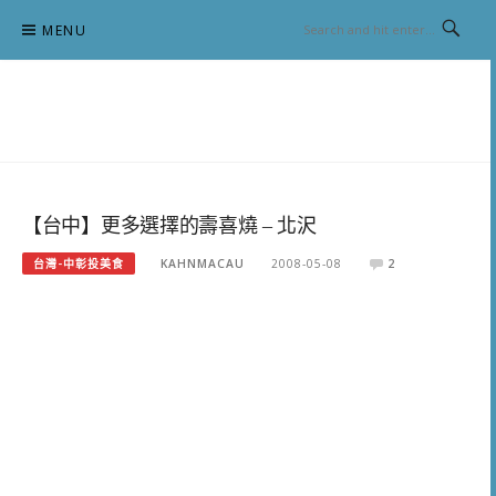
Skip
MENU
to
content
跟澳門仔凱恩去吃喝玩樂
【台中】更多選擇的壽喜燒 – 北沢
台灣-中彰投美食
KAHNMACAU
2008-05-08
2