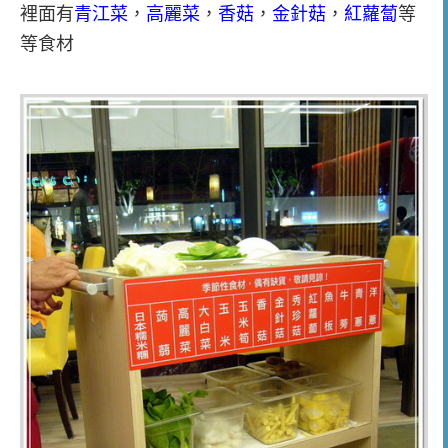
裡面有
青江菜
，
高麗菜
，
香菇
，
金針菇
，
紅蘿蔔
等
等食材