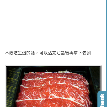
不敢吃生蛋的話，可以沾完沾醬後再拿下去涮