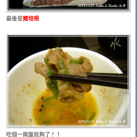
最後是
豬培根
吃個一兩盤就夠了！！