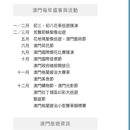
澳門每年盛事與活動
一／二月
初三、初八花車巡遊匯演
二／三月
苦難耶穌聖像出遊
五月
花地瑪聖像巡遊
，
澳門藝術節
六月
澳門荷花節
九月
澳門國際煙花比賽匯演
十月
澳門國際音樂節
澳門政府總部開放日
十一月
澳門格蘭披治大賽車
澳門美食節
十二月
澳門購物節
，
澳門光影節
澳門拉丁城區幻彩大巡遊
聖誕節
澳門格蘭披治小型賽車錦標賽
澳門旅遊資訊