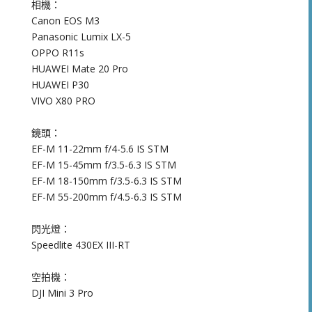
相機：
Canon EOS M3
Panasonic Lumix LX-5
OPPO R11s
HUAWEI Mate 20 Pro
HUAWEI P30
VIVO X80 PRO
鏡頭：
EF-M 11-22mm f/4-5.6 IS STM
EF-M 15-45mm f/3.5-6.3 IS STM
EF-M 18-150mm f/3.5-6.3 IS STM
EF-M 55-200mm f/4.5-6.3 IS STM
閃光燈：
Speedlite 430EX III-RT
空拍機：
DJI Mini 3 Pro