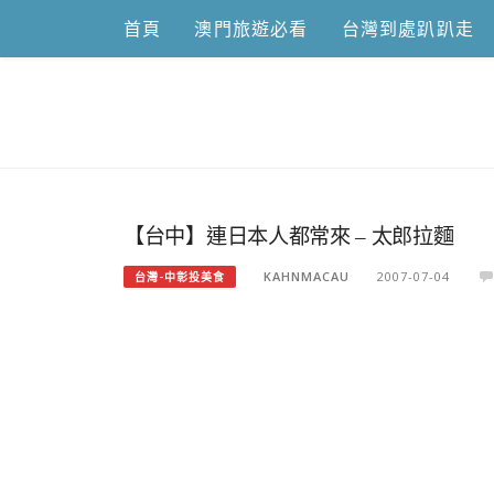
Skip
首頁
澳門旅遊必看
台灣到處趴趴走
to
content
跟澳門仔凱
【台中】連日本人都常來 – 太郎拉麵
KAHNMACAU
2007-07-04
台灣-中彰投美食