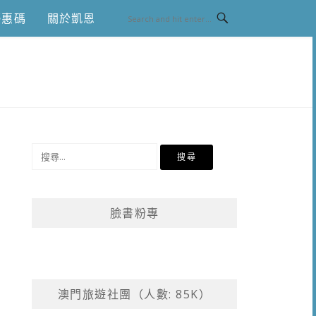
優惠碼
關於凱恩
搜
尋
關
鍵
臉書粉專
字:
澳門旅遊社團（人數: 85K）