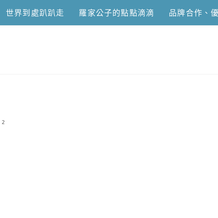
世界到處趴趴走
羅家公子的點點滴滴
品牌合作、
恩去吃喝玩樂
2