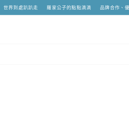
世界到處趴趴走
羅家公子的點點滴滴
品牌合作、
恩去吃喝玩樂