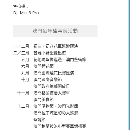
空拍機：
DJI Mini 3 Pro
澳門每年盛事與活動
一／二月
初三、初八花車巡遊匯演
二／三月
苦難耶穌聖像出遊
五月
花地瑪聖像巡遊
，
澳門藝術節
六月
澳門荷花節
九月
澳門國際煙花比賽匯演
十月
澳門國際音樂節
澳門政府總部開放日
十一月
澳門格蘭披治大賽車
澳門美食節
十二月
澳門購物節
，
澳門光影節
澳門拉丁城區幻彩大巡遊
聖誕節
澳門格蘭披治小型賽車錦標賽