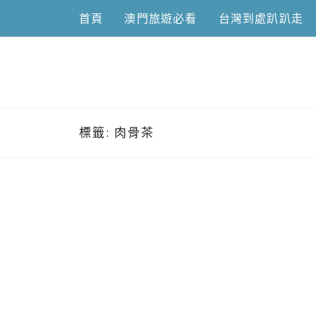
Skip
首頁
澳門旅遊必看
台灣到處趴趴走
to
content
跟澳門仔凱
標籤:
肉骨茶