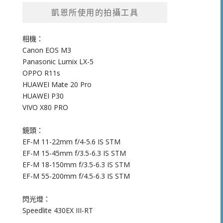
凱恩所使用的拍攝工具
相機：
Canon EOS M3
Panasonic Lumix LX-5
OPPO R11s
HUAWEI Mate 20 Pro
HUAWEI P30
VIVO X80 PRO
鏡頭：
EF-M 11-22mm f/4-5.6 IS STM
EF-M 15-45mm f/3.5-6.3 IS STM
EF-M 18-150mm f/3.5-6.3 IS STM
EF-M 55-200mm f/4.5-6.3 IS STM
閃光燈：
Speedlite 430EX III-RT