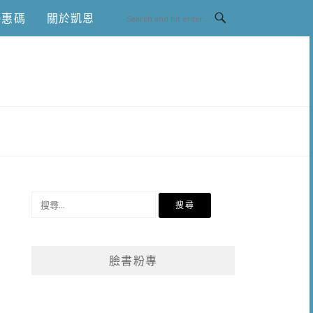
優惠碼
關於凱恩
搜
尋
關
鍵
臉書粉專
字: