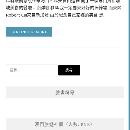
以就跟凱恩說在銀河百老匯美食街這裡 開了一家專門賣新加
坡美食的餐廳 – 南洋咖啡 叫我一定要來好好的捧捧場 而來闆
Robert Cai來自新加坡 由於想念自己家鄉的美食 想…
CONTINUE READING
搜
尋
關
鍵
臉書粉專
字:
澳門旅遊社團（人數: 85K）