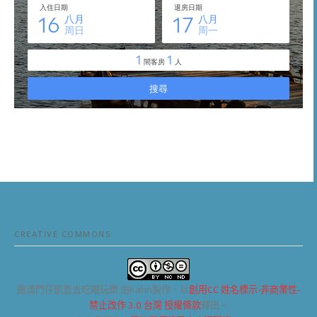
CREATIVE COMMONS
跟澳門仔凱恩去吃喝玩樂
由Kahn製作，以
創用CC 姓名標示-非商業性-
禁止改作 3.0 台灣 授權條款
釋出。