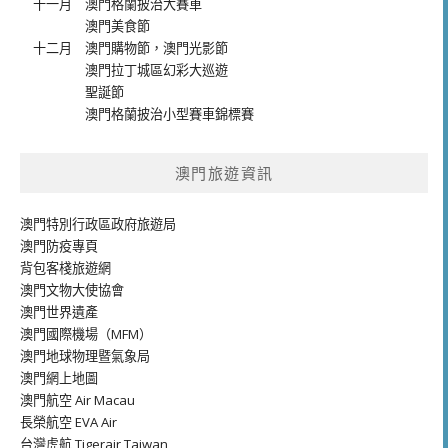
十一月
澳門格蘭披治大賽車
澳門美食節
十二月
澳門購物節
，
澳門光影節
澳門拉丁城區幻彩大巡遊
聖誕節
澳門格蘭披治小型賽車錦標賽
澳門旅遊資訊
澳門特別行政區政府旅遊局
澳門防疫專頁
背包客棧旅遊網
澳門文物大使協會
澳門世界遺產
澳門國際機場（MFM）
澳門地球物理暨氣象局
澳門網上地圖
澳門航空 Air Macau
長榮航空 EVA Air
台灣虎航 Tigerair Taiwan