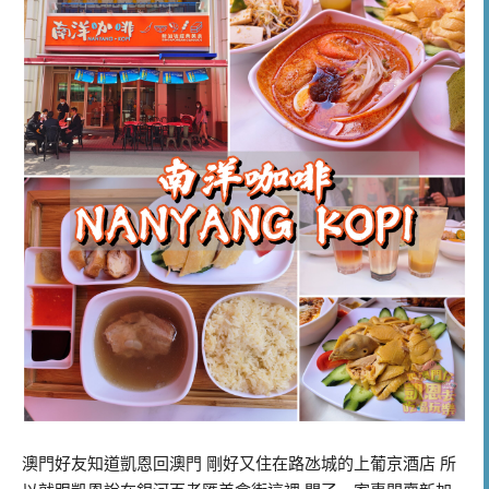
澳門好友知道凱恩回澳門 剛好又住在路氹城的上葡京酒店 所