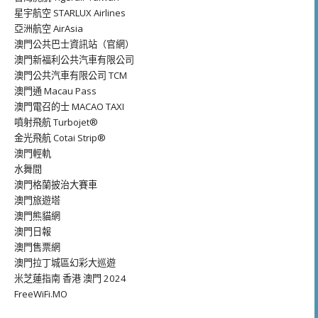
星宇航空 STARLUX Airlines
亞洲航空 AirAsia
澳門公共巴士資訊站（官網）
澳門新福利公共汽車有限公司
澳門公共汽車有限公司 TCM
澳門通 Macau Pass
澳門電召的士 MACAO TAXI
噴射飛航 Turbojet®
金光飛航 Cotai Strip®
澳門輕軌
水舞間
澳門格蘭披治大賽車
澳門旅遊塔
澳門熊貓網
澳門日報
澳門售票網
澳門拉丁城區幻彩大巡遊
米芝蓮指南 香港 澳門 2024
FreeWiFi.MO