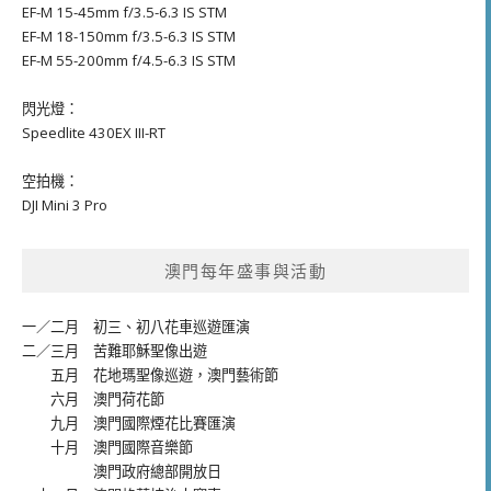
EF-M 15-45mm f/3.5-6.3 IS STM
EF-M 18-150mm f/3.5-6.3 IS STM
EF-M 55-200mm f/4.5-6.3 IS STM
閃光燈：
Speedlite 430EX III-RT
空拍機：
DJI Mini 3 Pro
澳門每年盛事與活動
一／二月
初三、初八花車巡遊匯演
二／三月
苦難耶穌聖像出遊
五月
花地瑪聖像巡遊
，
澳門藝術節
六月
澳門荷花節
九月
澳門國際煙花比賽匯演
十月
澳門國際音樂節
澳門政府總部開放日