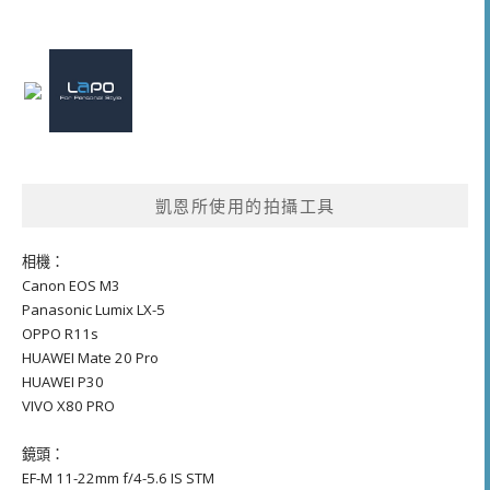
凱恩所使用的拍攝工具
相機：
Canon EOS M3
Panasonic Lumix LX-5
OPPO R11s
HUAWEI Mate 20 Pro
HUAWEI P30
VIVO X80 PRO
鏡頭：
EF-M 11-22mm f/4-5.6 IS STM