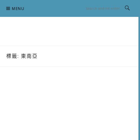
Skip
MENU
to
content
跟澳門仔凱恩去吃喝玩樂
標籤:
東南亞