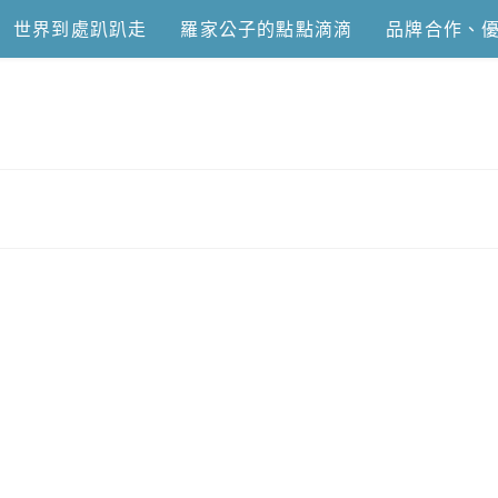
世界到處趴趴走
羅家公子的點點滴滴
品牌合作、
恩去吃喝玩樂