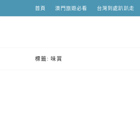
Skip
首頁
澳門旅遊必看
台灣到處趴趴走
to
content
跟澳門仔凱
標籤:
味賞