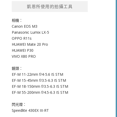
凱恩所使用的拍攝工具
相機：
Canon EOS M3
Panasonic Lumix LX-5
OPPO R11s
HUAWEI Mate 20 Pro
HUAWEI P30
VIVO X80 PRO
鏡頭：
EF-M 11-22mm f/4-5.6 IS STM
EF-M 15-45mm f/3.5-6.3 IS STM
EF-M 18-150mm f/3.5-6.3 IS STM
EF-M 55-200mm f/4.5-6.3 IS STM
閃光燈：
Speedlite 430EX III-RT