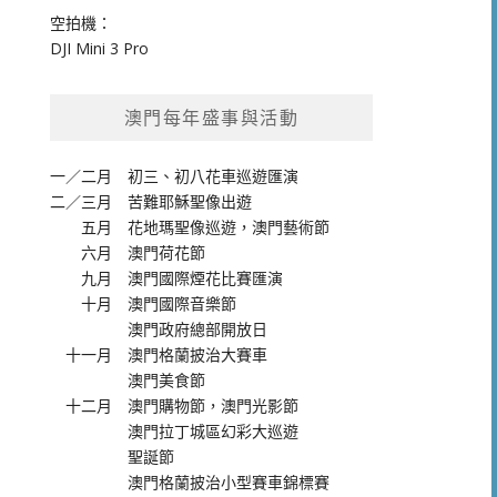
空拍機：
DJI Mini 3 Pro
澳門每年盛事與活動
一／二月
初三、初八花車巡遊匯演
二／三月
苦難耶穌聖像出遊
五月
花地瑪聖像巡遊
，
澳門藝術節
六月
澳門荷花節
九月
澳門國際煙花比賽匯演
十月
澳門國際音樂節
澳門政府總部開放日
十一月
澳門格蘭披治大賽車
澳門美食節
十二月
澳門購物節
，
澳門光影節
澳門拉丁城區幻彩大巡遊
聖誕節
澳門格蘭披治小型賽車錦標賽