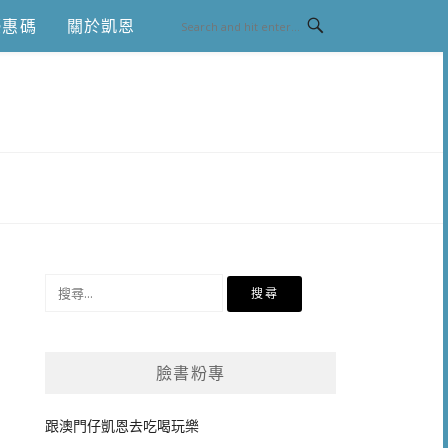
優惠碼
關於凱恩
搜
尋
關
鍵
臉書粉專
字:
跟澳門仔凱恩去吃喝玩樂