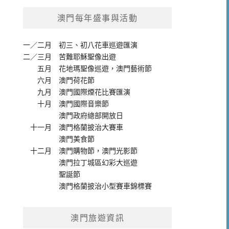
澳門每年盛事與活動
一／二月
初三、初八花車巡遊匯演
二／三月
苦難耶穌聖像出遊
五月
花地瑪聖像巡遊
，
澳門藝術節
六月
澳門荷花節
九月
澳門國際煙花比賽匯演
十月
澳門國際音樂節
澳門政府總部開放日
十一月
澳門格蘭披治大賽車
澳門美食節
十二月
澳門購物節
，
澳門光影節
澳門拉丁城區幻彩大巡遊
聖誕節
澳門格蘭披治小型賽車錦標賽
澳門旅遊資訊