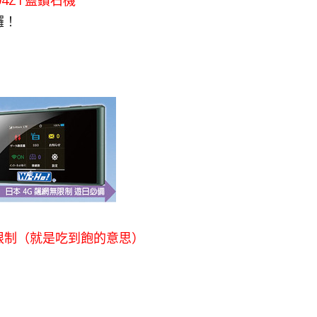
 304ZT藍鑽石機
囉！
限制（
就是吃到飽的意思）