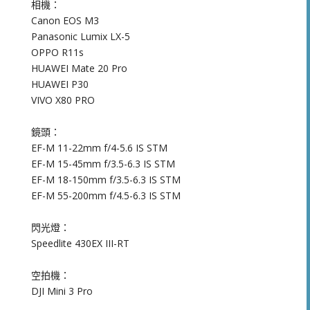
相機：
Canon EOS M3
Panasonic Lumix LX-5
OPPO R11s
HUAWEI Mate 20 Pro
HUAWEI P30
VIVO X80 PRO
鏡頭：
EF-M 11-22mm f/4-5.6 IS STM
EF-M 15-45mm f/3.5-6.3 IS STM
EF-M 18-150mm f/3.5-6.3 IS STM
EF-M 55-200mm f/4.5-6.3 IS STM
閃光燈：
Speedlite 430EX III-RT
空拍機：
DJI Mini 3 Pro