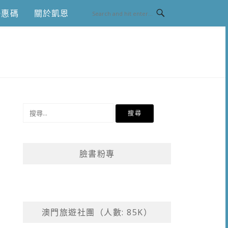
優惠碼
關於凱恩
搜
尋
關
鍵
臉書粉專
字:
澳門旅遊社團（人數: 85K）