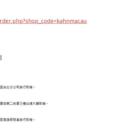
order.php?shop_code=kahnmacau
到