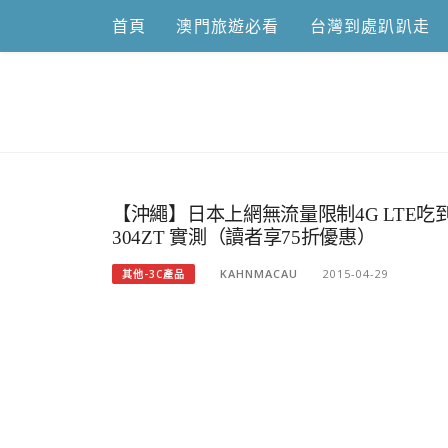
Skip
首頁
澳門旅遊必看
台灣到處趴趴走
to
content
跟澳門仔凱
【沖繩】日本上網無流量限制4G LTE吃到飽、
304ZT 實測（讀者享75折優惠）
KAHNMACAU
2015-04-29
其他-3C產品