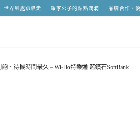
世界到處趴趴走
羅家公子的點點滴滴
品牌合作、
恩去吃喝玩樂
待機時間最久 – Wi-Ho特樂通 藍鑽石SoftBank